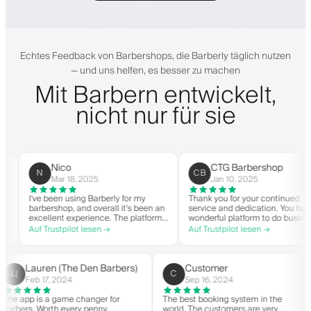
Echtes Feedback von Barbershops, die Barberly täglich nutzen
— und uns helfen, es besser zu machen
Mit Barbern entwickelt,
nicht nur für sie
Nico
CTG Barbershop
N
CB
Mar 18, 2025
Jan 10, 2025
I've been using Barberly for my
Thank you for your continued
barbershop, and overall it's been an
service and dedication. You have a
excellent experience. The platform
wonderful platform to do business
is easy to use, reliable, and has
with good spirit. Thank you from
Auf Trustpilot lesen →
Auf Trustpilot lesen →
streamlined my booking process.
CTG Barbershop.
Anytime I've had questions, they've
been quick to respond and very
helpful.
Lauren (The Den Barbers)
Customer
L(
C
Feb 17, 2024
Sep 16, 2024
s
The app is a game changer for
The best booking system in th
 to
barbers. Worth every penny.
world. The customers are very