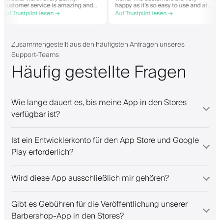
Customer service is amazing and
happy as it's so easy to use an
helps with everything or whatever
great price. Plus, you get your
Auf Trustpilot lesen →
Auf Trustpilot lesen →
they need. Definitely recommend.
personalised app, which is goo
both Android and iOS. Love Ba
and their staff. Great bunch of
people offering a great booking
Zusammengestellt aus den häufigsten Anfragen unseres
system.
Support-Teams
Häufig gestellte Fragen
Wie lange dauert es, bis meine App in den Stores
verfügbar ist?
Ist ein Entwicklerkonto für den App Store und Google
Play erforderlich?
Wird diese App ausschließlich mir gehören?
Gibt es Gebühren für die Veröffentlichung unserer
Barbershop-App in den Stores?