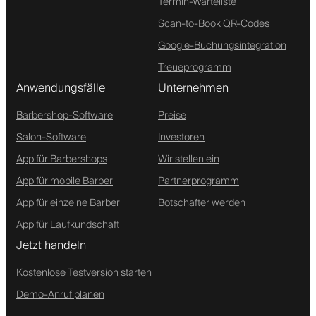
Termin-Warteliste
Scan-to-Book QR-Codes
Google-Buchungsintegration
Treueprogramm
Anwendungsfälle
Unternehmen
Barbershop-Software
Preise
Salon-Software
Investoren
App für Barbershops
Wir stellen ein
App für mobile Barber
Partnerprogramm
App für einzelne Barber
Botschafter werden
App für Laufkundschaft
Jetzt handeln
Kostenlose Testversion starten
Demo-Anruf planen