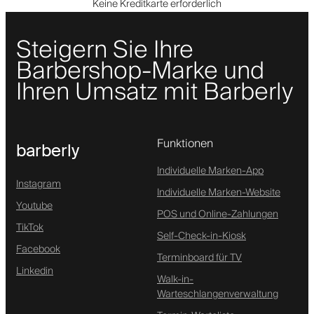
Keine Kreditkarte erforderlich
Steigern Sie Ihre
Barbershop-Marke und
Ihren Umsatz mit Barberly
Funktionen
barberly
Individuelle Marken-App
Instagram
Individuelle Marken-Website
Youtube
POS und Online-Zahlungen
TikTok
Self-Check-in-Kiosk
Facebook
Terminboard für TV
Linkedin
Walk-in-
Warteschlangenverwaltung