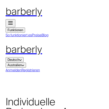
barberly
Funktionen
So funktioniert es
Preise
Blog
barberly
Deutsch
Australien
Anmelden
Registrieren
Individuelle