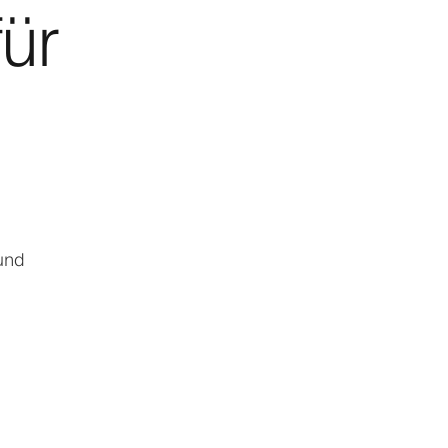
ür
 und