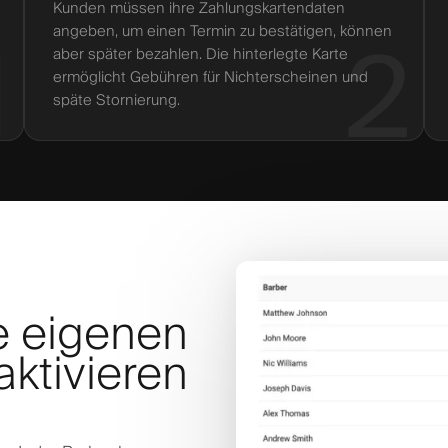
Kunden müssen ihre Zahlungskartendaten
angeben, um einen Termin zu bestätigen, können
1
2
aber später bezahlen. Die hinterlegte Karte
ermöglicht Gebühren für Nichterscheinen und
späte Stornierung.
e eigenen
ktivieren