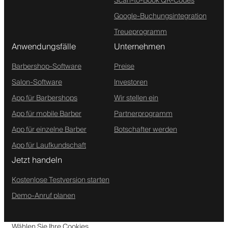
Scan-to-Book QR-Codes
Google-Buchungsintegration
Treueprogramm
Anwendungsfälle
Unternehmen
Barbershop-Software
Preise
Salon-Software
Investoren
App für Barbershops
Wir stellen ein
App für mobile Barber
Partnerprogramm
App für einzelne Barber
Botschafter werden
App für Laufkundschaft
Jetzt handeln
Kostenlose Testversion starten
Demo-Anruf planen
Wählen Sie Ihre Cookies