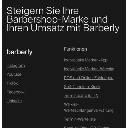
Steigern Sie Ihre
Barbershop-Marke und
Ihren Umsatz mit Barberly
Funktionen
barberly
Individuelle Marken-App
Instagram
Individuelle Marken-Website
Youtube
POS und Online-Zahlungen
TikTok
Self-Check-in-Kiosk
Facebook
Terminboard für TV
Linkedin
Walk-in-
Warteschlangenverwaltung
Termin-Warteliste