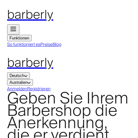
barberly
Funktionen
So funktioniert es
Preise
Blog
barberly
Deutsch
Australien
Geben Sie Ihrem
Anmelden
Registrieren
Barbershop die
Anerkennung,
die er verdient