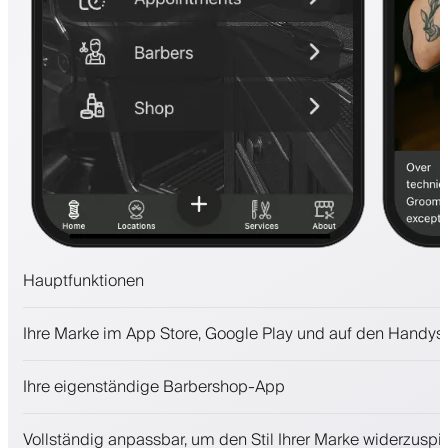
Hauptfunktionen
Termine und Warteliste
Ihre Marke im App Store, Google Play und auf den Handys
Zahlungen, Kaution
Kosmetikprodukte verkaufen
Ihre eigenständige Barbershop-App
Binden Sie Kunden mit einem Treueprogramm
Push-, SMS- und E-Mail-Benachrichtigungen
Vollständig anpassbar, um den Stil Ihrer Marke widerzuspi