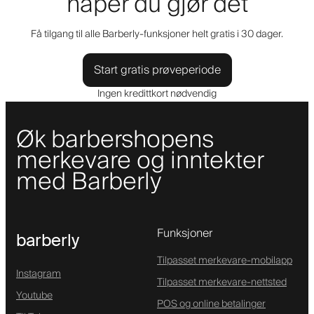
håper du gjør det
Få tilgang til alle Barberly-funksjoner helt gratis i 30 dager.
Start gratis prøveperiode
Ingen kredittkort nødvendig
Øk barbershopens
merkevare og inntekter
med Barberly
Funksjoner
barberly
Tilpasset merkevare-mobilapp
Instagram
Tilpasset merkevare-nettsted
Youtube
POS og online betalinger