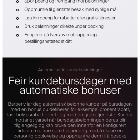
Spor poeng og fremgang mot belonninger
Oppmuntre til gjentatte besøk med synlige mål
Løs inn poeng for rabatter eller gratis tjenester
Bruk belønninger direkte under booking
Fungerer på tvers av mobilappen og
bestillingsnettstedet ditt
Automatiserte kundebelønninger
Feir kundebursdager med
automatiske bonuser
Barberly lar deg automatisk belønne kunder på bursdagen
med en bonus du definerer, for eksempel prosentrabatt,
fast beløpsrabatt eller til og med en gratis tjeneste. Kunder
mottar et varsel når bursdagsbelønningen deres blir
tilgjengelig og kan bruke den innenfor en konfigurert
tidsramme, noe som hjelper deg med å skape en
personlig opplevelse og oppmuntre dem til å besøke