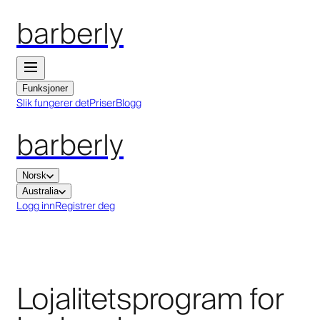
barberly
Funksjoner
Slik fungerer det
Priser
Blogg
barberly
Norsk
Australia
Logg inn
Registrer deg
Lojalitetsprogram for