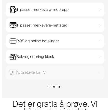
Tilpasset merkevare-mobilapp
›
Tilpasset merkevare-nettsted
›
POS og online betalinger
›
Selvregistreringskiosk
›
Avtaletavle for TV
›
SE MER ↓
Det er gratis å prøve. Vi