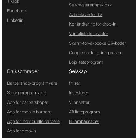
TikTok
Selvregistreringskiosk
Facebook
Avtaletavle for TV
Linkedin
Køhåndtering for drop-in
Venteliste for avtaler
Skann-for-å-booke QR-koder
Google booking-integrasjon
Lojalitetsprogram
Bruksområder
Selskap
Barbershop-programvare
Priser
Salongprogramvare
Investorer
App for barbershoper
Vi ansetter
App for mobile barbere
Affiliateprogram
App for individuelle barbere
Bli ambassadør
App for drop-in