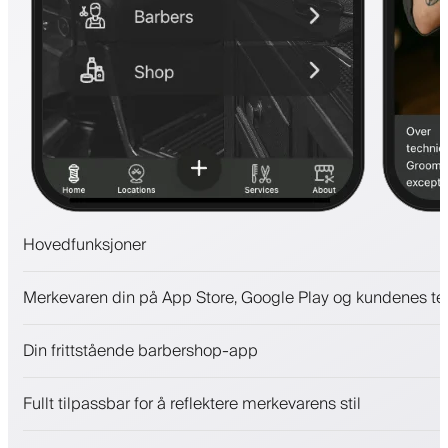
Hovedfunksjoner
Avtaler og venteliste
Merkevaren din på App Store, Google Play og kundenes te
Betalinger, sikkerhetsdepositum
Selg skjønnhetsprodukter
Din frittstående barbershop-app
Engasjer kunder med et lojalitetsprogram
Push-, SMS- og e-postvarsler
Fullt tilpassbar for å reflektere merkevarens stil