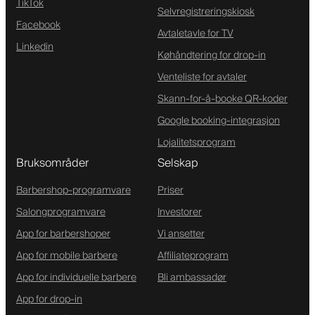
TikTok
Selvregistreringskiosk
Facebook
Avtaletavle for TV
Linkedin
Køhåndtering for drop-in
Venteliste for avtaler
Skann-for-å-booke QR-koder
Google booking-integrasjon
Lojalitetsprogram
Bruksområder
Selskap
Barbershop-programvare
Priser
Salongprogramvare
Investorer
App for barbershoper
Vi ansetter
App for mobile barbere
Affiliateprogram
App for individuelle barbere
Bli ambassadør
App for drop-in