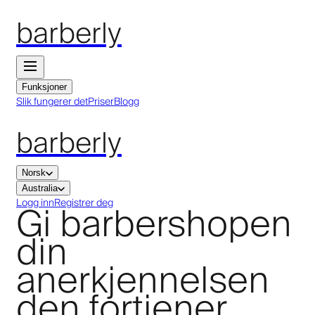
barberly
Funksjoner
Slik fungerer det
Priser
Blogg
barberly
Norsk
Australia
Gi barbershopen
Logg inn
Registrer deg
din
anerkjennelsen
den fortjener