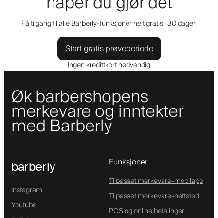
håper du gjør det
Få tilgang til alle Barberly-funksjoner helt gratis i 30 dager.
Start gratis prøveperiode
Ingen kredittkort nødvendig
Øk barbershopens
merkevare og inntekter
med Barberly
Funksjoner
barberly
Tilpasset merkevare-mobilapp
Instagram
Tilpasset merkevare-nettsted
Youtube
POS og online betalinger