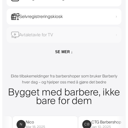
Selvregistreringskiosk
›
Avtaletavle for TV
›
SE MER ↓
Ekte tilbakemeldinger fra barbershoper som bruker Barberly
hver dag – og hjelper oss med å gjøre det bedre
Bygget med barbere, ikke
bare for dem
Nico
CTG Barbershop
N
CB
Mar 18, 2025
Jan 10, 2025