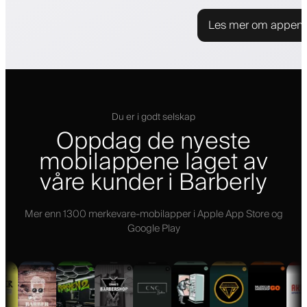
Les mer om appen
Du er i godt selskap
Oppdag de nyeste
mobilappene laget av
våre kunder i Barberly
Mer enn 1300 merkevare-mobilapper i Apple App Store og
Google Play