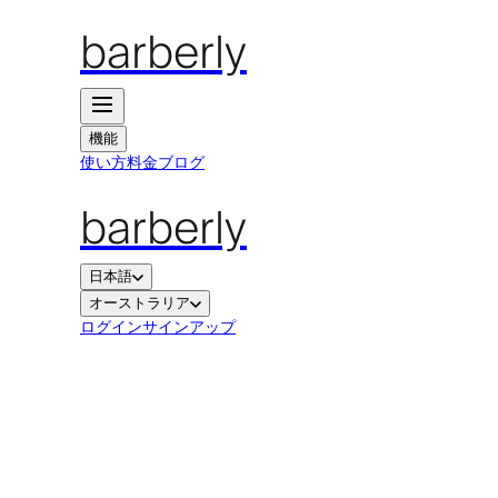
barberly
機能
使い方
料金
ブログ
barberly
日本語
オーストラリア
ログイン
サインアップ