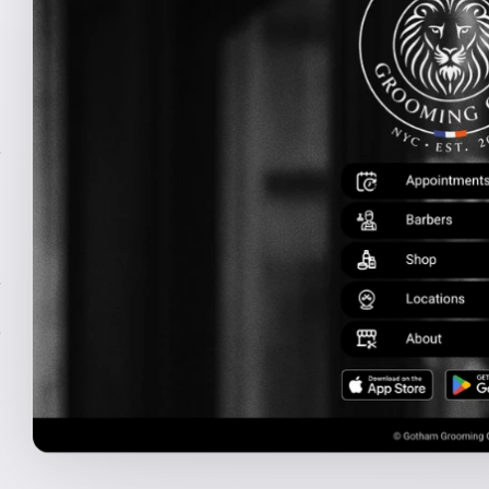
を
を
オ