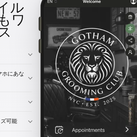
イル
もワ
ス
のスマホにあな
引きつける
イズ可能