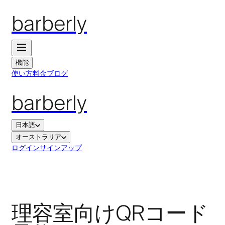
barberly
機能
使い方
料金
ブログ
barberly
日本語
オーストラリア
ログイン
サインアップ
理容室向けQRコード