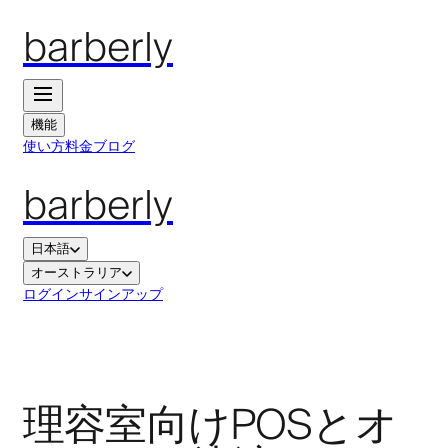
barberly
機能
使い方
料金
ブログ
barberly
日本語
オーストラリア
ログイン
サインアップ
理容室向けPOSとオ