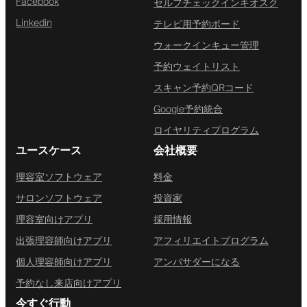
Facebook
セルフチェックインキオスク
Linkedin
テレビ用予約ボード
ウォークインキュー管理
予約ウェイトリスト
スキャン予約QRコード
Google予約統合
ロイヤリティプログラム
ユースケース
会社概要
理容室ソフトウェア
料金
サロンソフトウェア
投資家
理容室向けアプリ
採用情報
出張理容師向けアプリ
アフィリエイトプログラム
個人理容師向けアプリ
アンバサダーになる
予約なし来店向けアプリ
今すぐ行動