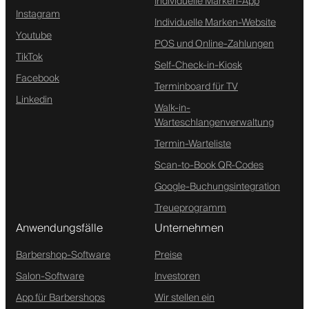
Individuelle Marken-App
Instagram
Individuelle Marken-Website
Youtube
POS und Online-Zahlungen
TikTok
Self-Check-in-Kiosk
Facebook
Terminboard für TV
Linkedin
Walk-in-
Warteschlangenverwaltung
Termin-Warteliste
Scan-to-Book QR-Codes
Google-Buchungsintegration
Treueprogramm
Anwendungsfälle
Unternehmen
Barbershop-Software
Preise
Salon-Software
Investoren
App für Barbershops
Wir stellen ein