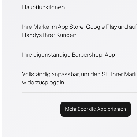
Hauptfunktionen
Termine und Warteliste
Ihre Marke im App Store, Google Play und au
Zahlungen, Kaution
Handys Ihrer Kunden
Kosmetikprodukte verkaufen
Binden Sie Kunden mit einem Treueprogr
Push-, SMS- und E-Mail-Benachrichtigung
Ihre eigenständige Barbershop-App
Vollständig anpassbar, um den Stil Ihrer Mar
widerzuspiegeln
Mehr über die App erfahren