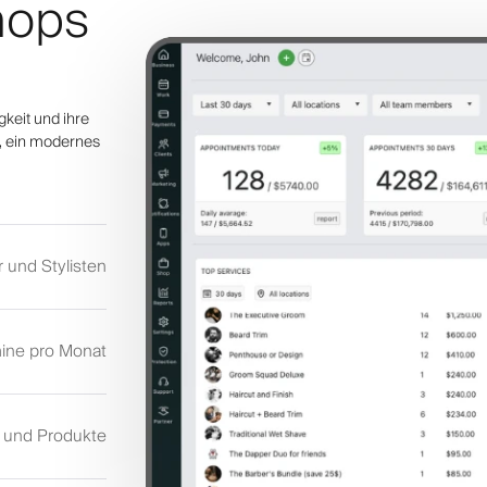
hops
gkeit und ihre
n, ein modernes
 und Stylisten
ine pro Monat
n und Produkte