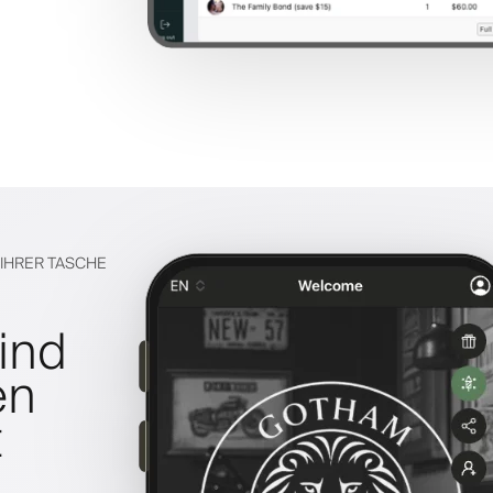
N IHRER TASCHE
ind
en
t