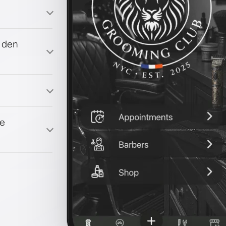
f den
amm
en
ke