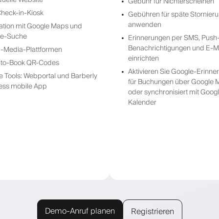
Gebühr für Nichterscheinen
Check-in-Kiosk
Gebühren für späte Stornier
anwenden
ration mit Google Maps und
le-Suche
Erinnerungen per SMS, Push
Benachrichtigungen und E-M
l-Media-Plattformen
einrichten
to-Book QR-Codes
Aktivieren Sie Google-Erinn
ne Tools: Webportal und Barberly
für Buchungen über Google 
ess mobile App
oder synchronisiert mit Goog
Kalender
Demo-Anruf planen
Registrieren