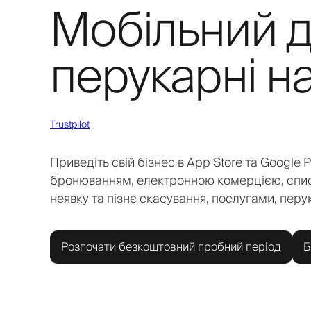
Мобільний д
перукарні н
Trustpilot
Приведіть свій бізнес в App Store та Google 
бронюванням, електронною комерцією, спис
неявку та пізнє скасування, послугами, пер
Розпочати безкоштовний пробний період
Б