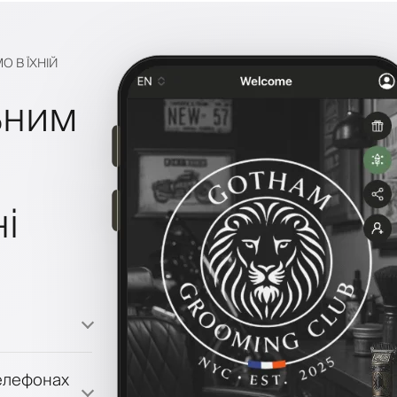
О В ЇХНІЙ
ьним
і
телефонах