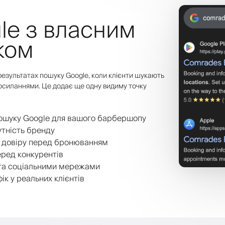
gle з власним
ком
результатах пошуку Google, коли клієнти шукають
осиланнями. Це додає ще одну видиму точку
пошуку Google для вашого барбершопу
тність бренду
ть довіру перед бронюванням
ред конкурентів
 та соціальними мережами
к у реальних клієнтів