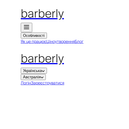
barberly
Особливості
Як це працює
Ціноутворення
Блог
barberly
Українська
Австралія
Логін
Зареєструватися