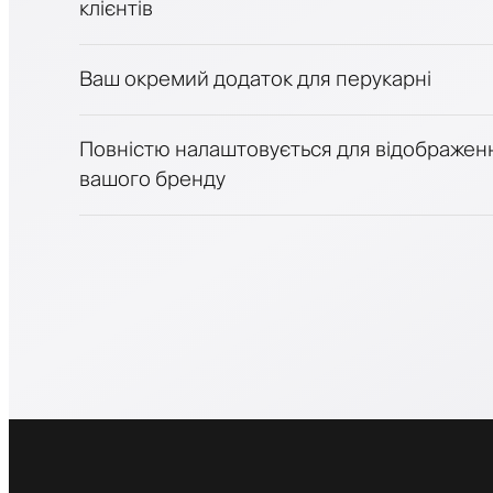
клієнтів
Продавати косметику
Залучайте клієнтів за допомогою програ
Push-, SMS- та email-сповіщення
Ваш окремий додаток для перукарні
Повністю налаштовується для відображен
вашого бренду