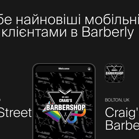
бе найновіші мобільні
клієнтами в Barberly
D
BOLTON, UK
Street
Craig
Barbe