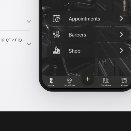
ми лояльності
ня стилю