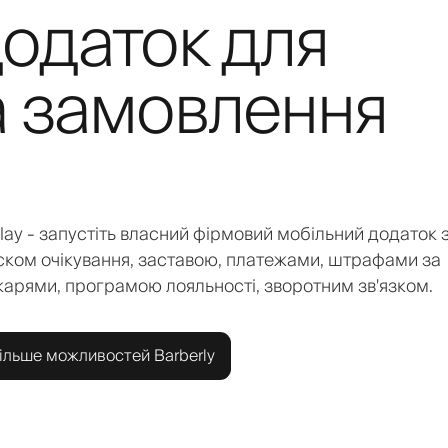
одаток для
а замовлення
Play - запустіть власний фірмовий мобільний додаток 
ком очікування, заставою, платежами, штрафами за
укарями, програмою лояльності, зворотним зв'язком.
ільше можливостей Barberly