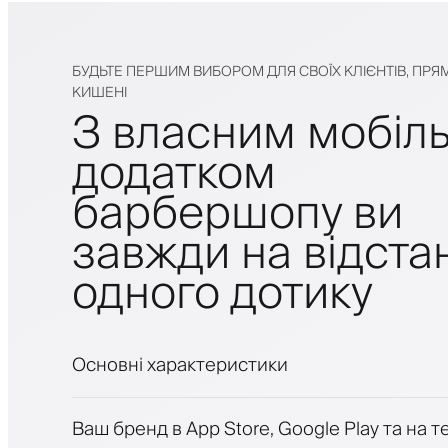
БУДЬТЕ ПЕРШИМ ВИБОРОМ ДЛЯ СВОЇХ КЛІЄНТІВ, ПРЯМ
КИШЕНІ
З власним мобіл
додатком
барбершопу ви
завжди на відстан
одного дотику
Основні характеристики
Запис на прийом та лист очікування
Ваш бренд в App Store, Google Play та на 
Платежі, застава