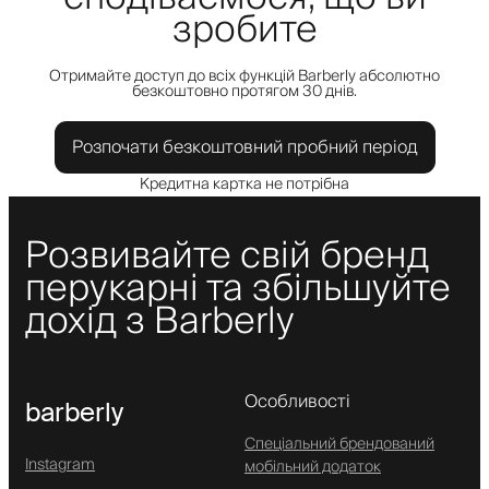
зробите
Отримайте доступ до всіх функцій Barberly абсолютно
безкоштовно протягом 30 днів.
Розпочати безкоштовний пробний період
Кредитна картка не потрібна
Розвивайте свій бренд
перукарні та збільшуйте
дохід з Barberly
Особливості
barberly
Спеціальний брендований
Instagram
мобільний додаток