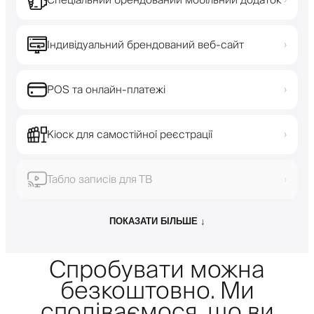
Спеціальний брендований мобільний додаток
›
Індивідуальний брендований веб-сайт
›
POS та онлайн-платежі
›
Кіоск для самостійної реєстрації
›
Табло записів для ТВ
›
ПОКАЗАТИ БІЛЬШЕ ↓
Спробувати можна
безкоштовно. Ми
сподіваємося, що ви