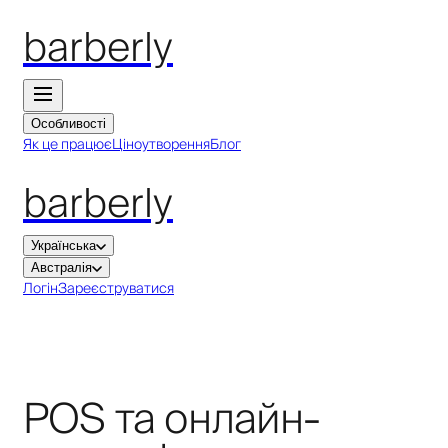
barberly
Особливості
Як це працює
Ціноутворення
Блог
barberly
Українська
Австралія
Логін
Зареєструватися
POS та онлайн-