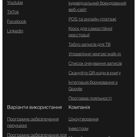
Youtube
Індивідуальний брендований
веб-сайт
TikTok
POS та онлайн-платежі
Facebook
Кіоск для самостійної
Linkedin
реєстрації
Табло записів для ТВ
Управління чергою walk-in
Список очікування записів
Скануйте QR-коди в книгу
Інтеграція бронювання з
Google
Програма лояльності
Варіанти використання
Компанія
Програмне забезпечення
Ціноутворення
перукарні
Інвестори
Програмне забезпечення для