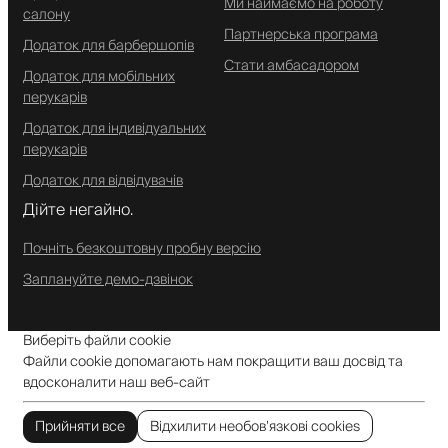
Ми наймаємо на роботу
салону
Партнерська програма
Додаток для барбершопів
Стати амбасадором
Додаток для мобільних
перукарів
Додаток для індивідуальних
перукарів
Додаток для відвідувачів
Дійте негайно.
Почніть безкоштовну пробну версію
Заплануйте демо-дзвінок
Виберіть файли cookie
Файли cookie допомагають нам покращити ваш досвід та
вдосконалити наш веб-сайт
Прийняти все
Відхилити необов’язкові cookies