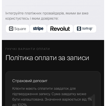
Інтегруйте платіжних провайдерів, якими ви вже
користуєтесь і яким довіряєте
:
ГНУЧКІ ВАРІАНТИ ОПЛАТИ
Політика оплати за записи
Страховий депозит
Клієнти мають сплатити завдаток для
1
підтвердження запису. Сума завдатку може
бути налаштована. Значення варіюється від 1%
до 100%.