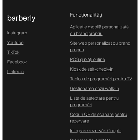
Funcționalități
barberly
Aplicație mobilă personalizată
Instagram
cu brand propriu
Youtube
Site web personalizat cu brand
propriu
TikTok
POS și plăți online
Facebook
Kiosk de self-check-in
Linkedin
Tablou de programări pentru TV
Gestionarea cozii walk-in
Lista de așteptare pentru
programări
Coduri QR de scanare pentru
rezervare
Integrare rezervări Google