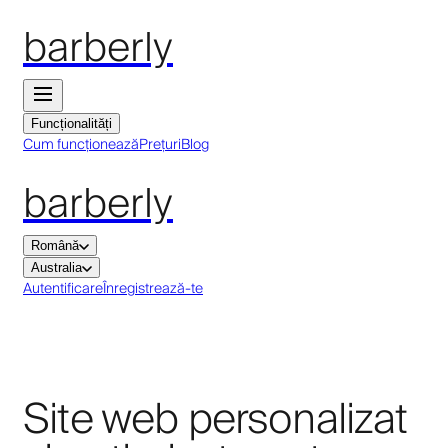
barberly
Funcționalități
Cum funcționează
Prețuri
Blog
barberly
Română
Australia
Autentificare
Înregistrează-te
Site web personalizat