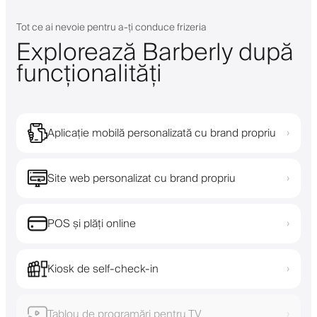
Tot ce ai nevoie pentru a-ți conduce frizeria
Explorează Barberly după
funcționalități
Aplicație mobilă personalizată cu brand propriu
›
Site web personalizat cu brand propriu
›
POS și plăți online
›
Kiosk de self-check-in
›
Tablou de programări pentru TV
›