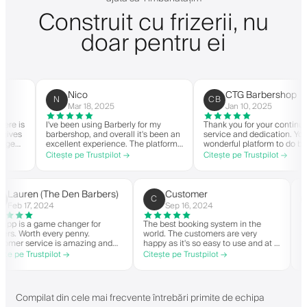
Construit cu frizerii, nu
doar pentru ei
Nico
CTG Barbershop
N
CB
Mar 18, 2025
Jan 10, 2025
 is
I've been using Barberly for my
Thank you for your continued
es
barbershop, and overall it's been an
service and dedication. You ha
excellent experience. The platform
wonderful platform to do busin
is easy to use, reliable, and has
with good spirit. Thank you fro
Citește pe Trustpilot →
Citește pe Trustpilot →
rly
streamlined my booking process.
CTG Barbershop.
Anytime I've had questions, they've
on
been quick to respond and very
ry
helpful.
Lauren (The Den Barbers)
Customer
L(
C
Feb 17, 2024
Sep 16, 2024
The app is a game changer for
The best booking system in the
barbers. Worth every penny.
world. The customers are very
Customer service is amazing and
happy as it's so easy to use and at a
helps with everything or whatever
great price. Plus, you get your own
Citește pe Trustpilot →
Citește pe Trustpilot →
they need. Definitely recommend.
personalised app, which is good for
both Android and iOS. Love Barberly
and their staff. Great bunch of
people offering a great booking
Compilat din cele mai frecvente întrebări primite de echipa
system.