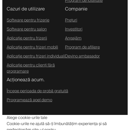
Program de loialitate
Cazuri de utilizare
Companie
Software pentru frizerie
Prețuri
Software pentru salon
Investitori
Aplicație pentru frizerii
Angajăm
Aplicație pentru frizeri mobili
Program de afiliere
Aplicație pentru frizeri individuali
Devino ambasador
Aplicație pentru clienți fără
programare
Acționează acum.
Începe perioada de probă gratuită
Programează apel demo
Alege cookie-urile tale
Cookie-urile ne ajută să-ți îmbunătățim experiența și să