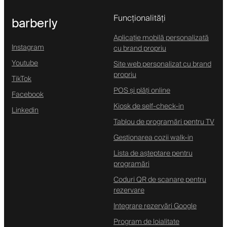
Funcționalități
barberly
Aplicație mobilă personalizată
Instagram
cu brand propriu
Youtube
Site web personalizat cu brand
propriu
TikTok
POS și plăți online
Facebook
Kiosk de self-check-in
Linkedin
Tablou de programări pentru TV
Gestionarea cozii walk-in
Lista de așteptare pentru
programări
Coduri QR de scanare pentru
rezervare
Integrare rezervări Google
Program de loialitate