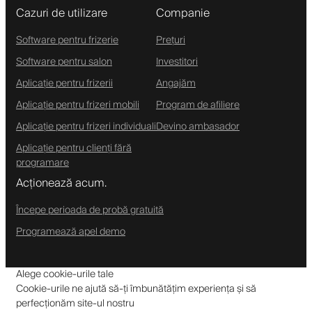
Cazuri de utilizare
Companie
Software pentru frizerie
Prețuri
Software pentru salon
Investitori
Aplicație pentru frizerii
Angajăm
Aplicație pentru frizeri mobili
Program de afiliere
Aplicație pentru frizeri individuali
Devino ambasador
Aplicație pentru clienți fără
programare
Acționează acum.
Începe perioada de probă gratuită
Programează apel demo
Alege cookie-urile tale
Cookie-urile ne ajută să-ți îmbunătățim experiența și să
perfecționăm site-ul nostru