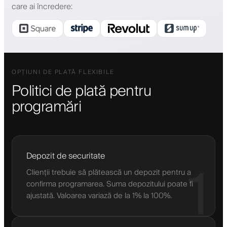
care ai încredere
:
OPȚIUNI DE PLATĂ FLEXIBILE
Politici de plată pentru
programări
Depozit de securitate
1
Clienții trebuie să plătească un depozit pentru a
confirma programarea. Suma depozitului poate fi
ajustată. Valoarea variază de la 1% la 100%.