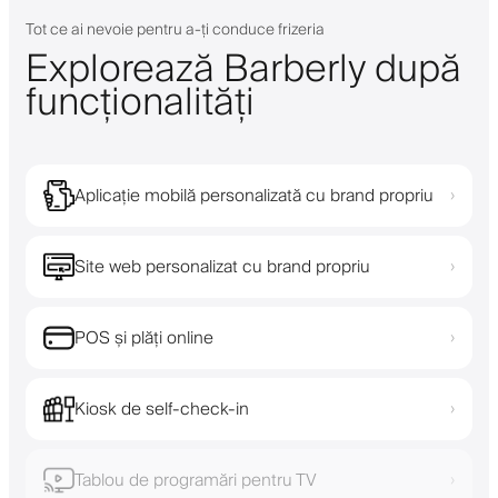
Tot ce ai nevoie pentru a-ți conduce frizeria
Explorează Barberly după
funcționalități
Aplicație mobilă personalizată cu brand propriu
›
Site web personalizat cu brand propriu
›
POS și plăți online
›
Kiosk de self-check-in
›
Tablou de programări pentru TV
›