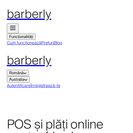
barberly
Funcționalități
Cum funcționează
Prețuri
Blog
barberly
Română
Australia
Autentificare
Înregistrează-te
POS și plăți online