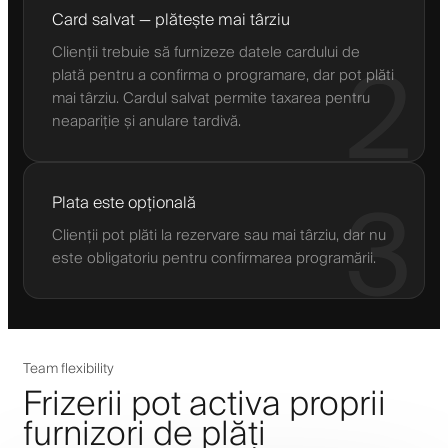
Card salvat — plătește mai târziu
Clienții trebuie să furnizeze datele cardului de
2
plată pentru a confirma o programare, dar pot plăti
mai târziu. Cardul salvat permite taxarea pentru
neapariție și anulare tardivă.
3
Plata este opțională
Clienții pot plăti la rezervare sau mai târziu, dar nu
este obligatoriu pentru confirmarea programării.
Team flexibility
Frizerii pot activa proprii
furnizori de plăți