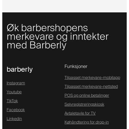
Øk barbershopens
merkevare og inntekter
med Barberly
Funksjoner
barberly
Tilpasset merkevare-mobilapp
Instagram
Tilpasset merkevare-nettsted
Youtube
POS og online betalinger
TikTok
Selvregistreringskiosk
Facebook
Avtaletavle for TV
Linkedin
Køhåndtering for drop-in