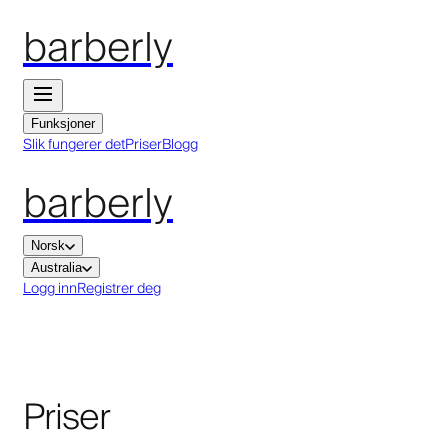
barberly
Funksjoner
Slik fungerer det
Priser
Blogg
barberly
Norsk
Australia
Logg inn
Registrer deg
Priser