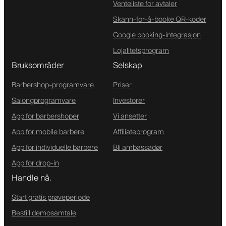
Venteliste for avtaler
Skann-for-å-booke QR-koder
Google booking-integrasjon
Lojalitetsprogram
Bruksområder
Selskap
Barbershop-programvare
Priser
Salongprogramvare
Investorer
App for barbershoper
Vi ansetter
App for mobile barbere
Affiliateprogram
App for individuelle barbere
Bli ambassadør
App for drop-in
Handle nå.
Start gratis prøveperiode
Bestill demosamtale