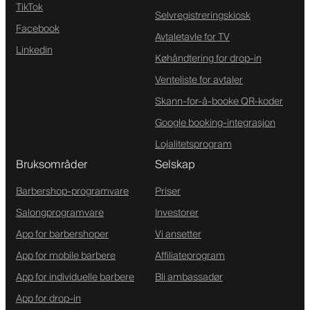
TikTok
Selvregistreringskiosk
Facebook
Avtaletavle for TV
Linkedin
Køhåndtering for drop-in
Venteliste for avtaler
Skann-for-å-booke QR-koder
Google booking-integrasjon
Lojalitetsprogram
Bruksområder
Selskap
Barbershop-programvare
Priser
Salongprogramvare
Investorer
App for barbershoper
Vi ansetter
App for mobile barbere
Affiliateprogram
App for individuelle barbere
Bli ambassadør
App for drop-in