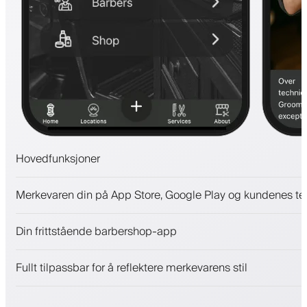
Hovedfunksjoner
Avtaler og venteliste
Merkevaren din på App Store, Google Play og kundenes te
Betalinger, sikkerhetsdepositum
Selg skjønnhetsprodukter
Din frittstående barbershop-app
Engasjer kunder med et lojalitetsprogram
Push-, SMS- og e-postvarsler
Fullt tilpassbar for å reflektere merkevarens stil