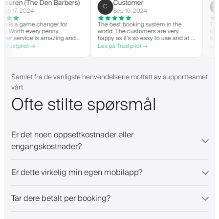
Very
helpful.
Lauren (The Den Barbers)
Customer
L(
C
Feb 17, 2024
Sep 16, 2024
he app is a game changer for
The best booking system in the
arbers. Worth every penny.
world. The customers are very
ustomer service is amazing and
happy as it's so easy to use and at a
elps with everything or whatever
great price. Plus, you get your own
es på Trustpilot →
Les på Trustpilot →
hey need. Definitely recommend.
personalised app, which is good for
both Android and iOS. Love Barberly
and their staff. Great bunch of
people offering a great booking
Samlet fra de vanligste henvendelsene mottatt av supportteamet
system.
vårt
Ofte stilte spørsmål
Er det noen oppsettkostnader eller
engangskostnader?
Er dette virkelig min egen mobilapp?
Tar dere betalt per booking?