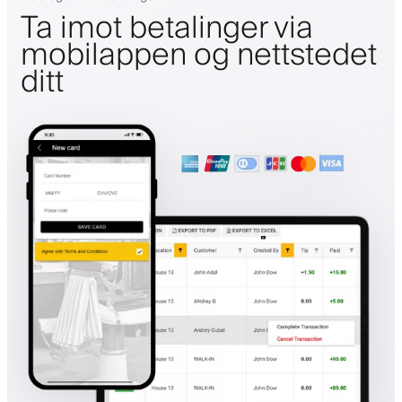
Ta imot betalinger via
mobilappen og nettstedet
ditt