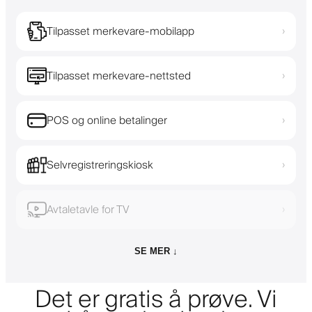
Tilpasset merkevare-mobilapp
›
Tilpasset merkevare-nettsted
›
POS og online betalinger
›
Selvregistreringskiosk
›
Avtaletavle for TV
›
SE MER ↓
Det er gratis å prøve. Vi