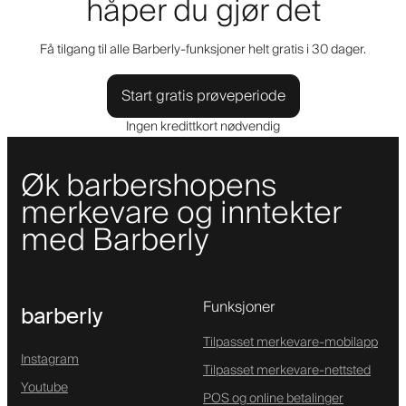
håper du gjør det
Få tilgang til alle Barberly-funksjoner helt gratis i 30 dager.
Start gratis prøveperiode
Ingen kredittkort nødvendig
Øk barbershopens
merkevare og inntekter
med Barberly
Funksjoner
barberly
Tilpasset merkevare-mobilapp
Instagram
Tilpasset merkevare-nettsted
Youtube
POS og online betalinger