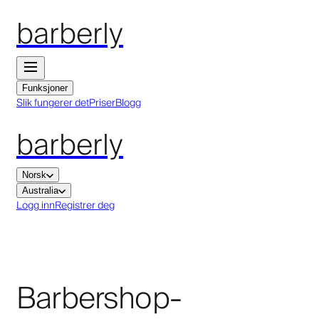
barberly
Funksjoner
Slik fungerer det
Priser
Blogg
barberly
Norsk
Australia
Logg inn
Registrer deg
Barbershop-