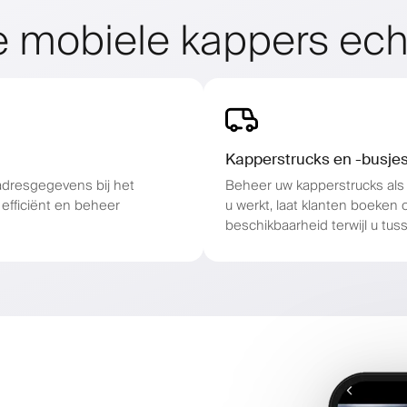
 mobiele kappers ech
Kapperstrucks en -busje
adresgegevens bij het
Beheer uw kapperstrucks als 
efficiënt en beheer
u werkt, laat klanten boeken 
beschikbaarheid terwijl u tus