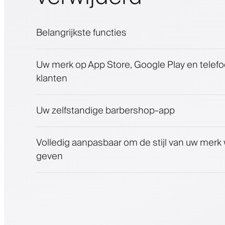
Belangrijkste functies
Afspraken en wachtlijst
Uw merk op App Store, Google Play en telef
Betalingen, waarborgsom
klanten
Verkoop schoonheidsproducten
Betrek klanten met een loyaliteitsprogram
Push-, SMS- en e-mailmeldingen
Uw zelfstandige barbershop-app
Volledig aanpasbaar om de stijl van uw merk
geven