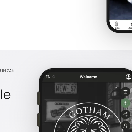
HUN ZAK
le