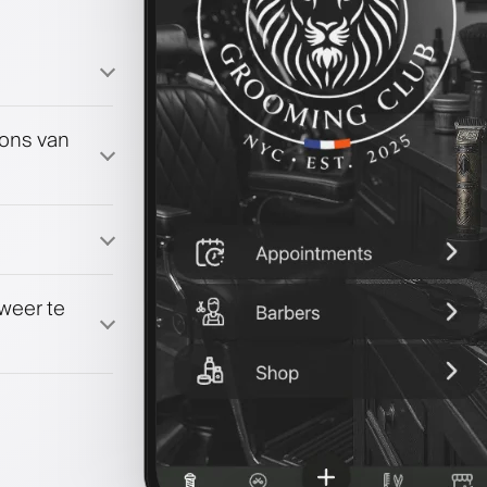
oons van
ma
 weer te