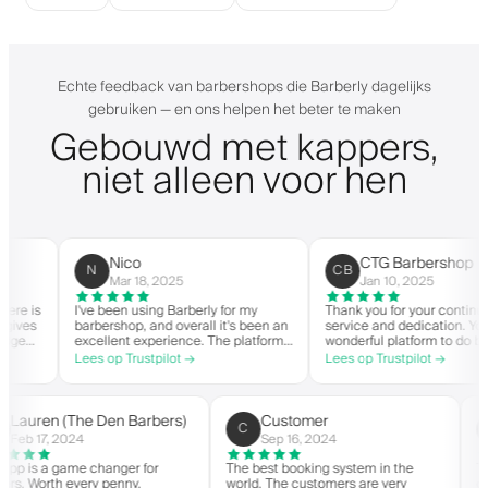
Echte feedback van barbershops die Barberly dagelijks
gebruiken — en ons helpen het beter te maken
Gebouwd met kappers,
niet alleen voor hen
Nico
CTG Barbershop
N
CB
Mar 18, 2025
Jan 10, 2025
 is
I've been using Barberly for my
Thank you for your continued
es
barbershop, and overall it's been an
service and dedication. You ha
e
excellent experience. The platform
wonderful platform to do busin
is easy to use, reliable, and has
with good spirit. Thank you fro
Lees op Trustpilot →
Lees op Trustpilot →
rly
streamlined my booking process.
CTG Barbershop.
Anytime I've had questions, they've
on
been quick to respond and very
ery
helpful.
Lauren (The Den Barbers)
Customer
L(
C
Feb 17, 2024
Sep 16, 2024
The app is a game changer for
The best booking system in the
barbers. Worth every penny.
world. The customers are very