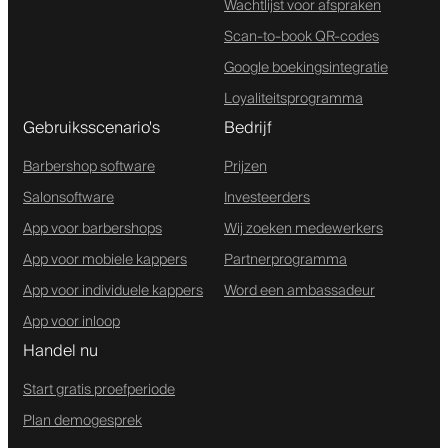
Wachtlijst voor afspraken
Scan-to-book QR-codes
Google boekingsintegratie
Loyaliteitsprogramma
Gebruiksscenario's
Bedrijf
Barbershop software
Prijzen
Salonsoftware
Investeerders
App voor barbershops
Wij zoeken medewerkers
App voor mobiele kappers
Partnerprogramma
App voor individuele kappers
Word een ambassadeur
App voor inloop
Handel nu
Start gratis proefperiode
Plan demogesprek