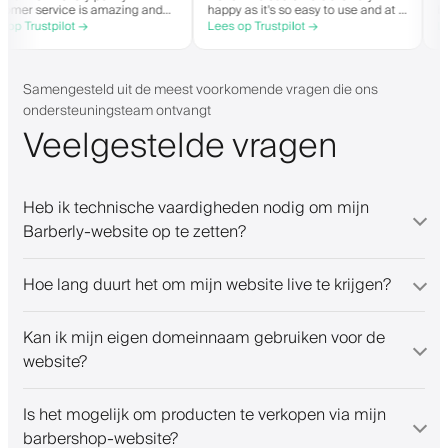
Customer service is amazing and
happy as it's so easy to use and at a
helps with everything or whatever
great price. Plus, you get your own
Lees op Trustpilot →
Lees op Trustpilot →
they need. Definitely recommend.
personalised app, which is good for
both Android and iOS. Love Barberly
and their staff. Great bunch of
people offering a great booking
Samengesteld uit de meest voorkomende vragen die ons
system.
ondersteuningsteam ontvangt
Veelgestelde vragen
Heb ik technische vaardigheden nodig om mijn
Barberly-website op te zetten?
Hoe lang duurt het om mijn website live te krijgen?
Kan ik mijn eigen domeinnaam gebruiken voor de
website?
Is het mogelijk om producten te verkopen via mijn
barbershop-website?