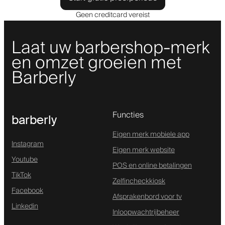
Geen creditcard vereist
Laat uw barbershop-merk
en omzet groeien met
Barberly
Functies
barberly
Eigen merk mobiele app
Instagram
Eigen merk website
Youtube
POS en online betalingen
TikTok
Zelfincheckkiosk
Facebook
Afsprakenbord voor tv
Linkedin
Inloopwachtrijbeheer