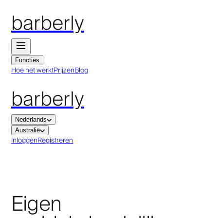
barberly
Functies
Hoe het werkt
Prijzen
Blog
barberly
Nederlands
Australië
Inloggen
Registreren
Eigen