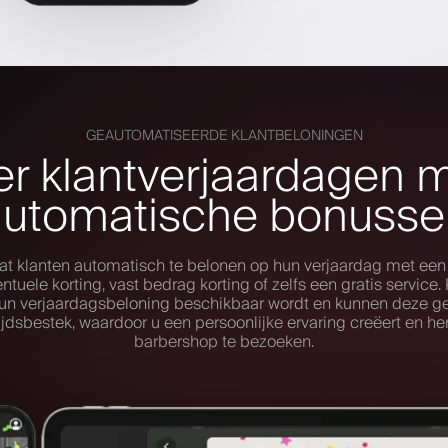
GEAUTOMATISEERDE KLANTBELONINGEN
er klantverjaardagen 
automatische bonusse
staat klanten automatisch te belonen op hun verjaardag met een
ntuele korting, vast bedrag korting of zelfs een gratis service
n verjaardagsbeloning beschikbaar wordt en kunnen deze g
ijdsbestek, waardoor u een persoonlijke ervaring creëert en 
barbershop te bezoeken.