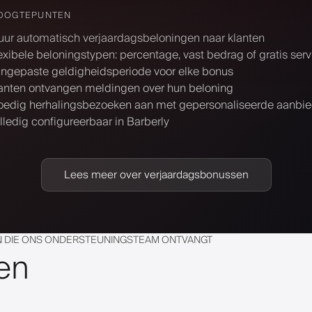
OOGTEPUNTEN
uur automatisch verjaardagsbeloningen naar klanten
exibele beloningstypen: percentage, vast bedrag of gratis serv
ngepaste geldigheidsperiode voor elke bonus
anten ontvangen meldingen over hun beloning
edig herhalingsbezoeken aan met gepersonaliseerde aanbi
lledig configureerbaar in Barberly
Lees meer over verjaardagsbonussen
 DIE ONS ONDERSTEUNINGSTEAM ONTVANGT
en