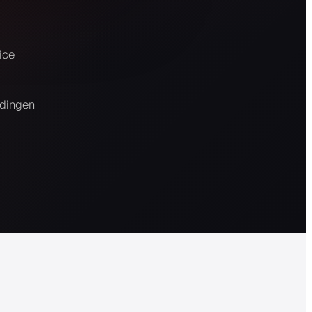
ice
edingen