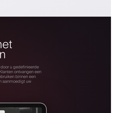
met
n
 door u gedefinieerde
. Klanten ontvangen een
ebruiken binnen een
hen aanmoedigt uw