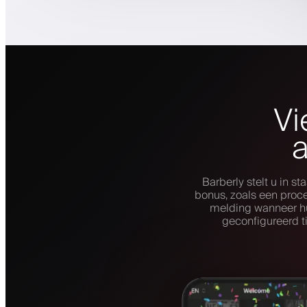
Vi
Barberly stelt u in 
bonus, zoals een proce
melding wanneer hu
geconfigureerd t