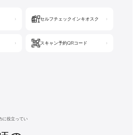
セルフチェックインキオスク
›
›
スキャン予約QRコード
›
›
ために役立ってい