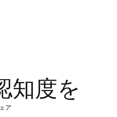
認知度を
ェア