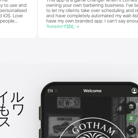
e world. The
This app is a game changer when i
's so easy to use and
owning your own barbering business
 your own personalised
to let my clients take over schedul
droid and iOS. Love
and have completely automated my wa
 bunch of people
have my own branded app. I can't 
m.
things!
Trustpilotで読む →
イル
もワ
ス