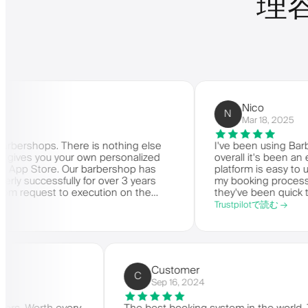
理
Nico
N
Mar 18, 2025
ps. There is nothing else
I've been using Barberly fo
s you your own personalized
overall it's been an excelle
tore. Our barbershop has
platform is easy to use, reli
cessfully for over 3 years
my booking process. Anytime
uest to execution on the
they've been quick to respon
. Very highly recommended.
Trustpilotで読む →
bers)
Customer
C
Sep 16, 2024