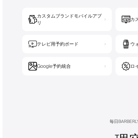
カスタムブランドモバイルアプ
カ
›
リ
テレビ用予約ボード
ウ
›
Google予約統合
ロ
›
毎日BARBE