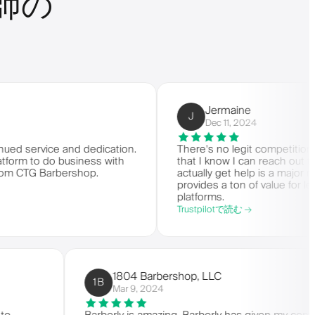
師の
Jermaine
J
Dec 11, 2024
vice and dedication.
There's no legit competition for Barbe
o do business with
that I know I can reach out to custo
 Barbershop.
actually get help is a major reason I s
provides a ton of value for less tha
platforms.
Trustpilotで読む →
1804 Barbershop, LLC
1B
Mar 9, 2024