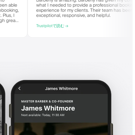
t comes to
Barberly is amazing. Barberly has give
. I've been able
what I needed to provide a professiona
ing and rebooking,
experience for my clients. Their team 
it-list. Plus, I
exceptional, responsive, and helpful.
say enough great
Trustpilotで読む →