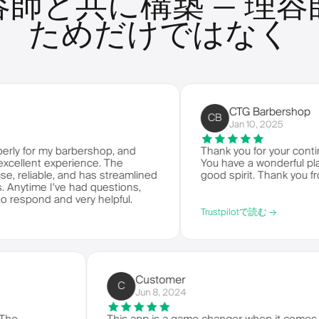
容師と共に構築 — 理容
ためだけではなく
CTG Barbershop
CB
Jan 10, 2025
r my barbershop, and
Thank you for your continued ser
nt experience. The
You have a wonderful platform t
able, and has streamlined
good spirit. Thank you from CTG
 I've had questions,
d and very helpful.
Trustpilotで読む →
Customer
C
Jun 8, 2024