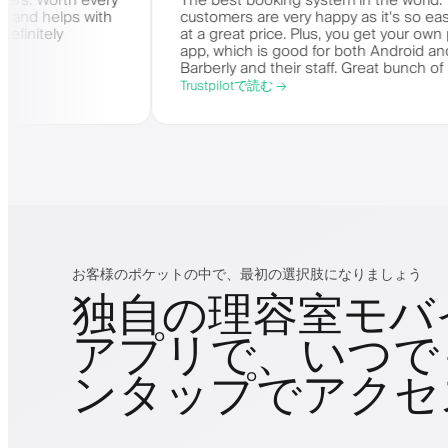
 for barbers. Worth every
The best booking system in th
s amazing and helps with
customers are very happy as it
y need. Definitely
at a great price. Plus, you get
app, which is good for both An
Barberly and their staff. Great
offering a great booking syste
Trustpilotで読む →
お客様のポケットの中で、最初の選択肢になりましょう
独自の理容室モバ
アプリで、いつで
ンタップでアクセ