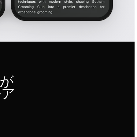
トが
ルア