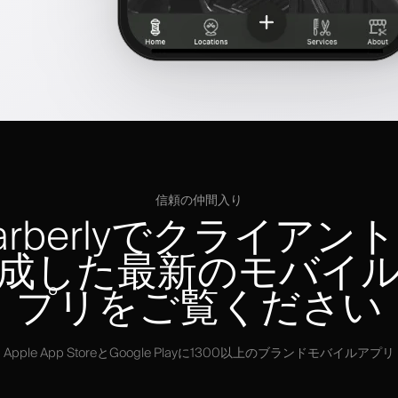
信頼の仲間入り
arberlyでクライアン
成した最新のモバイ
プリをご覧ください
Apple App StoreとGoogle Playに1300以上のブランドモバイルアプリ