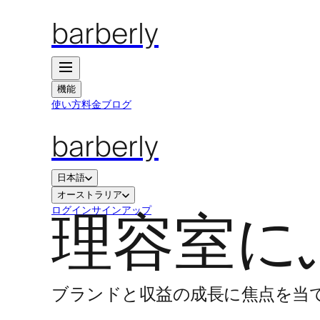
barberly
機能
使い方
料金
ブログ
barberly
日本語
オーストラリア
理容室に
ログイン
サインアップ
ブランドと収益の成長に焦点を当