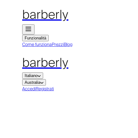
barberly
Funzionalità
Come funziona
Prezzi
Blog
barberly
Italiano
Australia
Accedi
Registrati