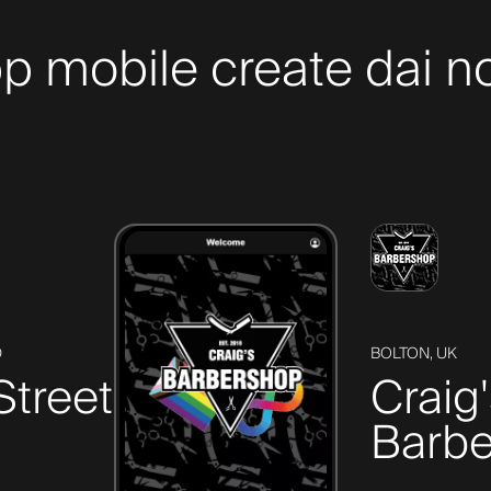
p mobile create dai nos
D
BOLTON, UK
Street
Craig
Barbe