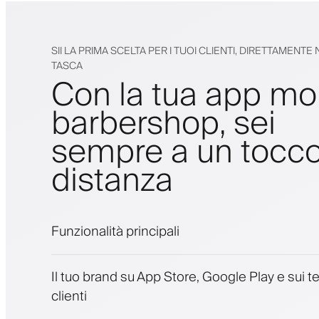
SII LA PRIMA SCELTA PER I TUOI CLIENTI, DIRETTAMENTE
TASCA
Con la tua app mo
barbershop, sei
sempre a un tocco
distanza
Funzionalità principali
Appuntamenti e lista d'attesa
Il tuo brand su App Store, Google Play e sui te
Pagamenti, deposito cauzionale
clienti
Vendi prodotti di bellezza
Coinvolgi i clienti con un programma fedelt