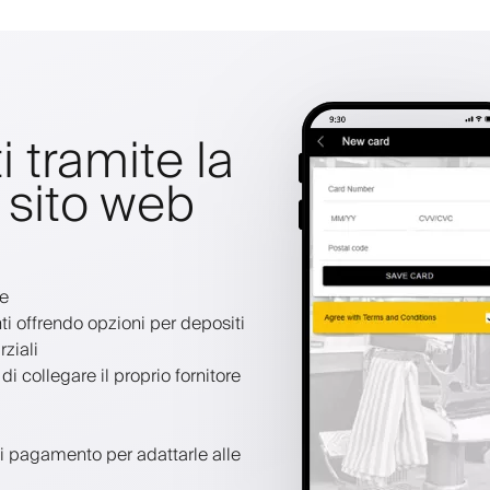
 tramite la
 sito web
ve
i offrendo opzioni per depositi
ziali
i collegare il proprio fornitore
di pagamento per adattarle alle