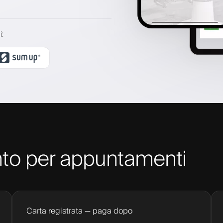
i
:
nto per appuntamenti
Carta registrata — paga dopo