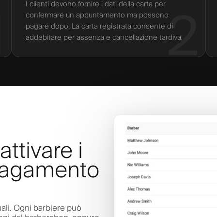
I clienti devono fornire i dati della carta per
1
2
confermare un appuntamento ma possono
pagare dopo. La carta registrata consente di
addebitare per assenza e cancellazione tardiva.
attivare i
i pagamento
ali. Ogni barbiere può