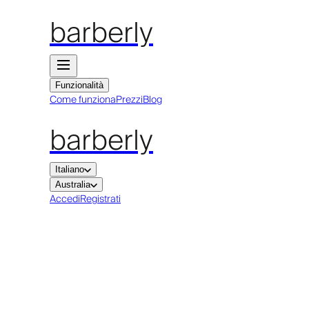
barberly
Funzionalità
Come funziona
Prezzi
Blog
barberly
Italiano
Australia
Accedi
Registrati