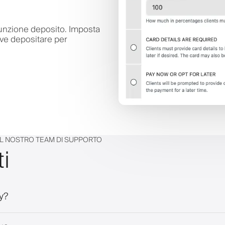
funzione deposito. Imposta
eve depositare per
AL NOSTRO TEAM DI SUPPORTO
i
y?