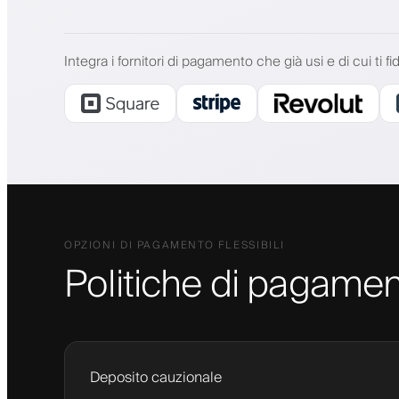
Integra i fornitori di pagamento che già usi e di cui ti fid
OPZIONI DI PAGAMENTO FLESSIBILI
Politiche di pagame
Deposito cauzionale