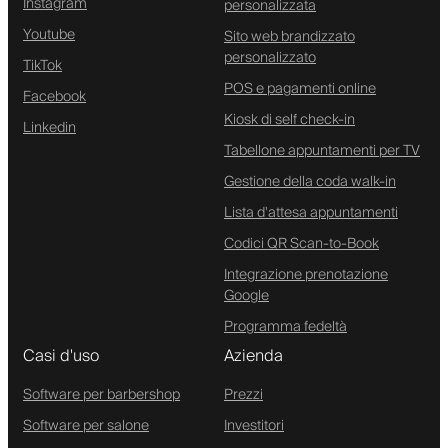
Instagram
personalizzata
Youtube
Sito web brandizzato
personalizzato
TikTok
POS e pagamenti online
Facebook
Kiosk di self check-in
Linkedin
Tabellone appuntamenti per TV
Gestione della coda walk-in
Lista d'attesa appuntamenti
Codici QR Scan-to-Book
Integrazione prenotazione
Google
Programma fedeltà
Casi d'uso
Azienda
Software per barbershop
Prezzi
Software per salone
Investitori