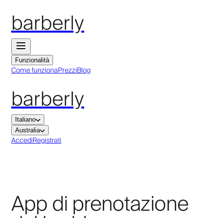
barberly
Funzionalità
Come funziona
Prezzi
Blog
barberly
Italiano
Australia
Accedi
Registrati
App di prenotazione