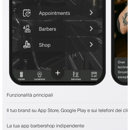
Funzionalità principali
Appuntamenti e lista d'attesa
Il tuo brand su App Store, Google Play e sui telefoni dei clie
Pagamenti, deposito cauzionale
Vendi prodotti di bellezza
La tua app barbershop indipendente
Coinvolgi i clienti con un programma fedeltà