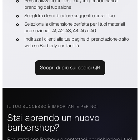
Personalizza colori, testi e layout per abbinarli al
branding del tuo salone
Scegli tra i temi di colore suggeriti o crea il tuo
Seleziona la dimensione perfetta per i tuoi materiali
promozionali: A1, A2, A3, A4, A5 o A6
Indirizza i clienti alla tua pagina di prenotazione o sito
web su Barberly con facilità
Scopri di più sui codici QR
IL TUO SUCCESSO È IMPORTANTE PER NOI
Stai aprendo un nuovo
barbershop?
Registrati con Barberly e contattaci per richiedere i tuoi