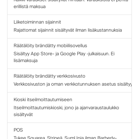
erillistä maksua
Liiketoiminnan sijainnit
Rajattomat sijainnit sisältyvät ilman lisäkustannuksia
Räätälöity brändätty mobiilisovellus
Sisältyy App Store- ja Google Play -julkaisuun. Ei
lisämaksuja
Räätälöity brändätty verkkosivusto
Verkkosivuston ja oman verkkotunnuksen asetus sisältyy
Kioski itseilmoittautumiseen
Itseilmoittautumiskioski, jono ja ajanvaraustaulukko
sisältyvät
POS
Tukee Squarea, Stripeä, SumUpia ilman Barberly-