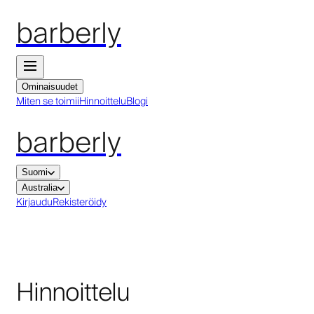
barberly
Ominaisuudet
Miten se toimii
Hinnoittelu
Blogi
barberly
Suomi
Australia
Kirjaudu
Rekisteröidy
Hinnoittelu