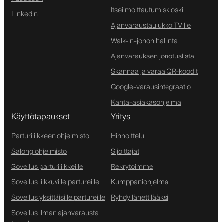
Itseilmoittautumiskioski
Linkedin
Ajanvaraustaulukko TV:lle
Walk-in-jonon hallinta
Ajanvarauksen jonotuslista
Skannaa ja varaa QR-koodit
Google-varausintegraatio
Kanta-asiakasohjelma
Käyttötapaukset
Yritys
Parturiliikkeen ohjelmisto
Hinnoittelu
Salongiohjelmisto
Sijoittajat
Sovellus parturiliikkeille
Rekrytoimme
Sovellus liikkuville partureille
Kumppaniohjelma
Sovellus yksittäisille partureille
Ryhdy lähettilääksi
Sovellus ilman ajanvarausta