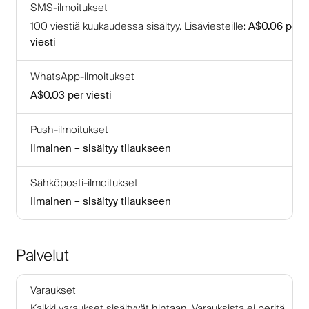
SMS-ilmoitukset
100
viestiä kuukaudessa sisältyy
.
Lisäviesteille
:
A$0.06
per
viesti
WhatsApp-ilmoitukset
A$0.03
per viesti
Push-ilmoitukset
Ilmainen – sisältyy tilaukseen
Sähköposti-ilmoitukset
Ilmainen – sisältyy tilaukseen
Palvelut
Varaukset
Kaikki varaukset sisältyvät hintaan. Varauksista ei peritä