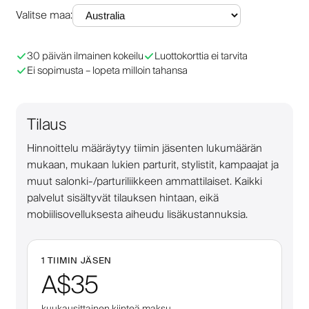
Valitse maa
:
30 päivän ilmainen kokeilu
Luottokorttia ei tarvita
Ei sopimusta – lopeta milloin tahansa
Tilaus
Hinnoittelu määräytyy tiimin jäsenten lukumäärän
mukaan, mukaan lukien parturit, stylistit, kampaajat ja
muut salonki-/parturiliikkeen ammattilaiset. Kaikki
palvelut sisältyvät tilauksen hintaan, eikä
mobiilisovelluksesta aiheudu lisäkustannuksia.
1 TIIMIN JÄSEN
A$35
kuukausittainen kiinteä maksu