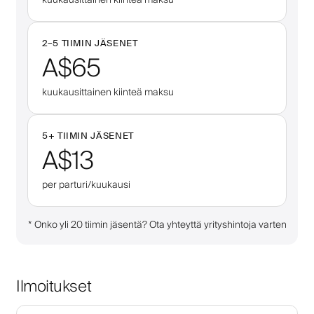
2–
5
TIIMIN JÄSENET
A$65
kuukausittainen kiinteä maksu
5
+
TIIMIN JÄSENET
A$13
per parturi/kuukausi
*
Onko yli 20 tiimin jäsentä? Ota yhteyttä yrityshintoja varten
Ilmoitukset