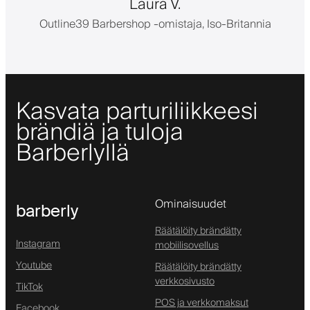
Laura V.
Outline39 Barbershop -omistaja, Iso-Britannia
Kasvata parturiliikkeesi
brändiä ja tuloja
Barberlyllä
Ominaisuudet
barberly
Räätälöity brändätty
Instagram
mobiilisovellus
Youtube
Räätälöity brändätty
verkkosivusto
TikTok
POS ja verkkomaksut
Facebook