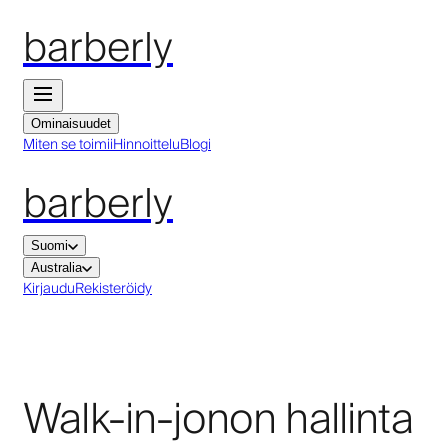
barberly
Ominaisuudet
Miten se toimii
Hinnoittelu
Blogi
barberly
Suomi
Australia
Kirjaudu
Rekisteröidy
Walk-in-jonon hallinta