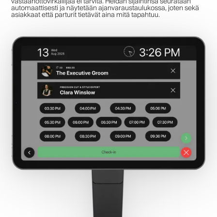
vastaanottovirkailijaa ei tarvita. Heidän sijaintinsa seurataan
automaattisesti ja näytetään ajanvaraustaulukossa, joten sekä
asiakkaat että parturit tietävät aina mitä tapahtuu.