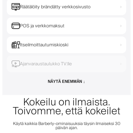
Räätälöity brändätty verkkosivusto
›
POS ja verkkomaksut
›
Itseilmoittautumiskioski
›
Ajanvaraustaulukko TV:lle
›
NÄYTÄ ENEMMÄN ↓
Kokeilu on ilmaista.
Toivomme, että kokeilet
Käytä kaikkia Barberly-ominaisuuksia täysin ilmaiseksi 30
päivän ajan.