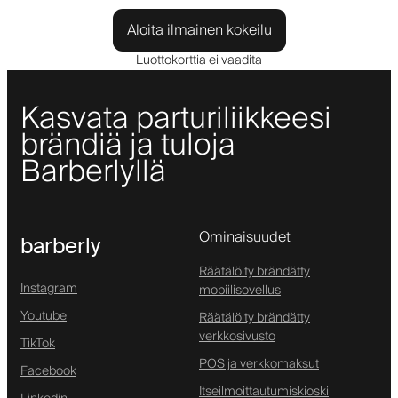
Aloita ilmainen kokeilu
Luottokorttia ei vaadita
Kasvata parturiliikkeesi
brändiä ja tuloja
Barberlyllä
Ominaisuudet
barberly
Räätälöity brändätty
Instagram
mobiilisovellus
Youtube
Räätälöity brändätty
verkkosivusto
TikTok
POS ja verkkomaksut
Facebook
Itseilmoittautumiskioski