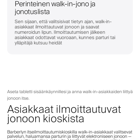
Perinteinen walk-in-jono ja
jonotuslista
Sen sijaan, että valitsisivat tietyn ajan, walk-in-
asiakkaat ilmoittautuvat jonoon ja saavat
numeroidun lipun. Ilmoittautumisen jälkeen
asiakkaat odottavat vuoroaan, kunnes parturi tai
ylläpitäjä kutsuu heidät
Aseta tabletti sisäänkäynnillesi ja anna walk-in-asiakkaiden liittyä
jonoon itse.
Asiakkaat ilmoittautuvat
jonoon kioskista
Barberlyn itseilmoittautumiskioskilla walk-in-asiakkaat valitsevat
palvelun, haluamansa parturin ja liittyvät elektroniseen jonoon —