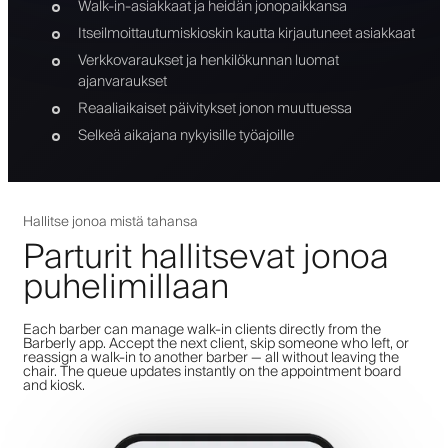
Walk-in-asiakkaat ja heidän jonopaikkansa
Itseilmoittautumiskioskin kautta kirjautuneet asiakkaat
Verkkovaraukset ja henkilökunnan luomat
ajanvaraukset
Reaaliaikaiset päivitykset jonon muuttuessa
Selkeä aikajana nykyisille työajoille
Hallitse jonoa mistä tahansa
Parturit hallitsevat jonoa
puhelimillaan
Each barber can manage walk-in clients directly from the
Barberly app. Accept the next client, skip someone who left, or
reassign a walk-in to another barber — all without leaving the
chair. The queue updates instantly on the appointment board
and kiosk.