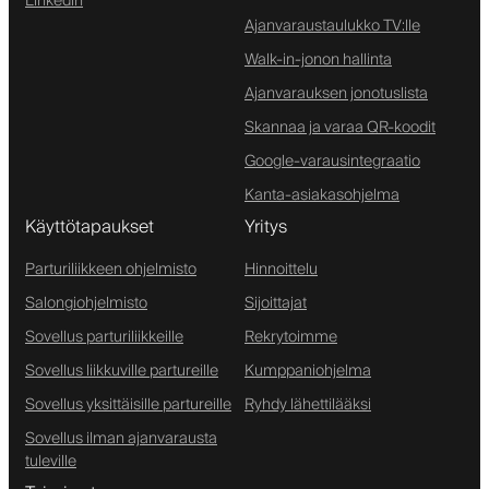
Linkedin
Ajanvaraustaulukko TV:lle
Walk-in-jonon hallinta
Ajanvarauksen jonotuslista
Skannaa ja varaa QR-koodit
Google-varausintegraatio
Kanta-asiakasohjelma
Käyttötapaukset
Yritys
Parturiliikkeen ohjelmisto
Hinnoittelu
Salongiohjelmisto
Sijoittajat
Sovellus parturiliikkeille
Rekrytoimme
Sovellus liikkuville partureille
Kumppaniohjelma
Sovellus yksittäisille partureille
Ryhdy lähettilääksi
Sovellus ilman ajanvarausta
tuleville