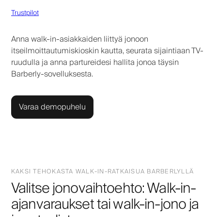
Trustpilot
Anna walk-in-asiakkaiden liittyä jonoon
itseilmoittautumiskioskin kautta, seurata sijaintiaan TV-
ruudulla ja anna partureidesi hallita jonoa täysin
Barberly-sovelluksesta.
Varaa demopuhelu
KAKSI TEHOKASTA WALK-IN-RATKAISUA BARBERLYLLÄ
Valitse jonovaihtoehto: Walk-in-
ajanvaraukset tai walk-in-jono ja