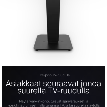
Live-jono TV-ruudulla
Asiakkaat seuraavat jonoa
suurella TV-ruudulla
Näytä walk-in-jono, tulevat ajanvaraukset ja
kioskikirjautumiset millä tahansa TV:llä tai suurella näytöllä