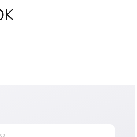
ок
03