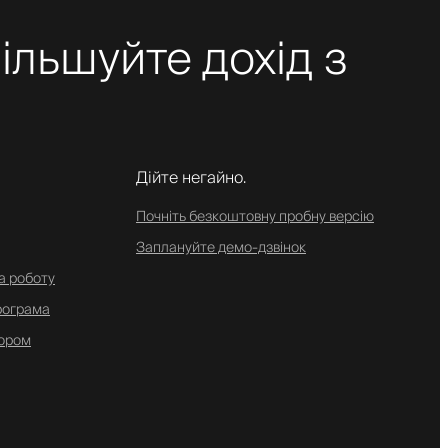
ільшуйте дохід з
Дійте негайно.
Почніть безкоштовну пробну версію
Заплануйте демо-дзвінок
а роботу
рограма
ором