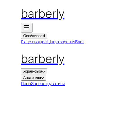
barberly
Особливості
Як це працює
Ціноутворення
Блог
barberly
Українська
Австралія
Логін
Зареєструватися