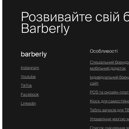
Розвивайте свій б
Barberly
Особливості
barberly
Спеціальний бренд
Instagram
мобільний додаток
Youtube
Індивідуальний брен
сайт
TikTok
POS та онлайн-плат
Facebook
Кіоск для самостійно
Linkedin
Табло записів для Т
Управління чергою w
Список очікування з