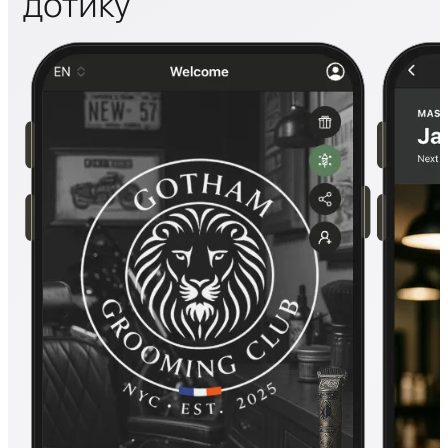
дотику