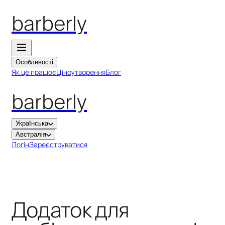
barberly
Особливості
Як це працює
Ціноутворення
Блог
barberly
Українська
Австралія
Логін
Зареєструватися
Додаток для