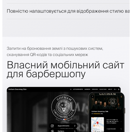
Push-, SMS- та email-сповіщення
Повністю налаштовується для відображення стилю ва
Запити на бронювання землі з пошукових систем,
сканування QR-кодів та соціальних мереж
Власний мобільний сайт
для барбершопу