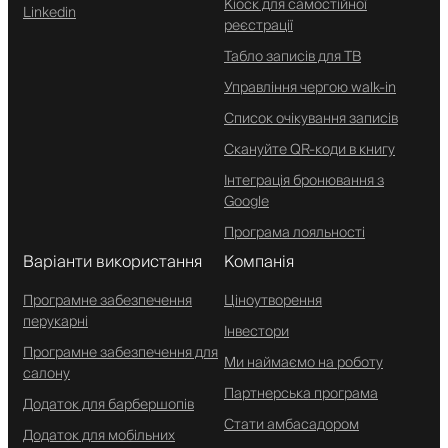
Кіоск для самостійної
Linkedin
реєстрації
Табло записів для ТВ
Управління чергою walk-in
Список очікування записів
Скануйте QR-коди в книгу
Інтеграція бронювання з
Google
Програма лояльності
Варіанти використання
Компанія
Програмне забезпечення
Ціноутворення
перукарні
Інвестори
Програмне забезпечення для
Ми наймаємо на роботу
салону
Партнерська програма
Додаток для барбершопів
Стати амбасадором
Додаток для мобільних