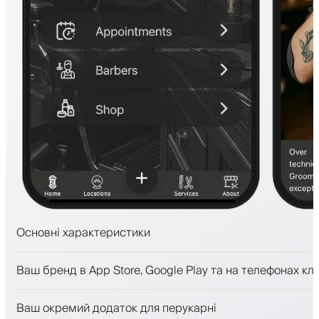
Основні характеристики
Запис на прийом та лист очікування
Ваш бренд в App Store, Google Play та на телефонах клі
Платежі, застава
Продавати косметику
Ваш окремий додаток для перукарні
Залучайте клієнтів за допомогою програми лояльност