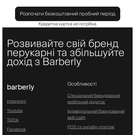
Розпочати безкоштовний пробний період
Кредитна картка не потрібна
Розвивайте свій бренд
перукарні та збільшуйте
дохід з Barberly
Особливості
barberly
Спеціальний брендований
Instagram
мобільний додаток
Youtube
Індивідуальний брендований
веб-сайт
TikTok
POS та онлайн-платежі
Facebook