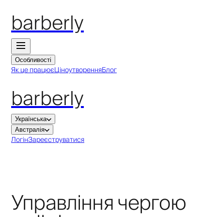
barberly
Особливості
Як це працює
Ціноутворення
Блог
barberly
Українська
Австралія
Логін
Зареєструватися
Управління чергою