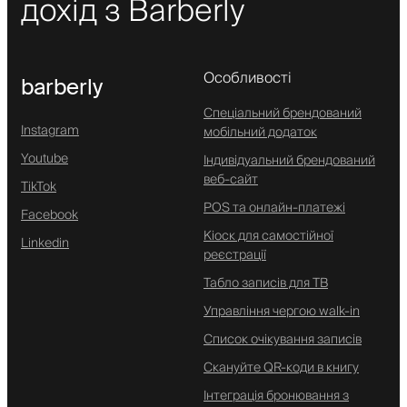
дохід з Barberly
Особливості
barberly
Спеціальний брендований
Instagram
мобільний додаток
Youtube
Індивідуальний брендований
веб-сайт
TikTok
POS та онлайн-платежі
Facebook
Кіоск для самостійної
Linkedin
реєстрації
Табло записів для ТВ
Управління чергою walk-in
Список очікування записів
Скануйте QR-коди в книгу
Інтеграція бронювання з