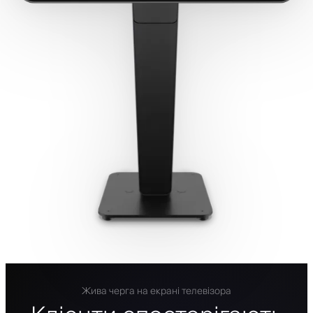
Жива черга на екрані телевізора