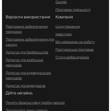
Google
Програма лояльності
Варіанти використання
Компанія
Програмне забезпечення
Ціноутворення
перукарні
Інвестори
Програмне забезпечення для
Ми наймаємо на роботу
салону
Партнерська програма
Додаток для барбершопів
Стати амбасадором
Додаток для мобільних
перукарів
Додаток для індивідуальних
перукарів
Додаток для відвідувачів
Дійте негайно.
Почніть безкоштовну пробну версію
Заплануйте демо-дзвінок