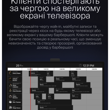
Клієнти спостерігають
за чергою на великому
екрані телевізора
Відображайте чергу walk-in, майбутні записи та
реєстрації через кіоск на будь-якому телевізорі або
великому екрані у вашому барбершопі. Клієнти можуть
бачити свою позицію в реальному часі, що зменшує
невизначеність та створює прозорий, організований
досвід у барбершопі