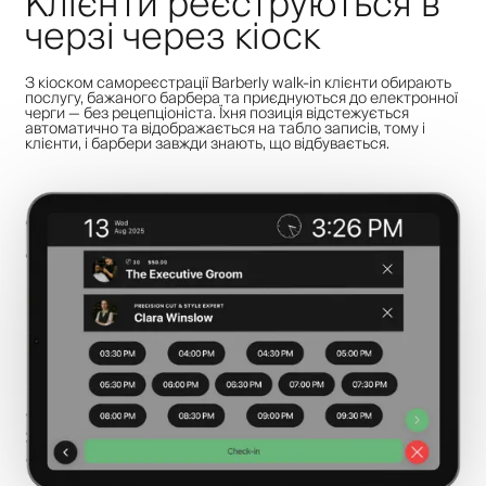
Клієнти реєструються в
черзі через кіоск
З кіоском самореєстрації Barberly walk-in клієнти обирають
послугу, бажаного барбера та приєднуються до електронної
черги — без рецепціоніста. Їхня позиція відстежується
автоматично та відображається на табло записів, тому і
клієнти, і барбери завжди знають, що відбувається.