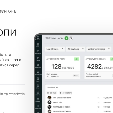
ФУРГОНІВ
опи
ість та
аїнах — вона
итися серед
в та стилістів