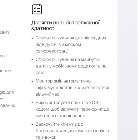
Досягти повної пропускної
здатності
озити
Список очікування для пішохідних
відвідувачів з кіоском
самореєстрації
ізнє
Список очікування на майбутні
дати - у мобільному додатку та на
через
сайті
Монітор змін автоматично
інформує клієнтів, коли з'являється
gle для
вільний час
ез
Використовуйте плакати з QR-
зованих
кодом, щоб залучити перехожих до
миттєвого бронювання
Заохочуйте клієнтів до
бронювання за допомогою бонусів
та знижок