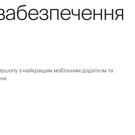
забезпечення
ершопу з найкращим мобільним додатком та
ня.