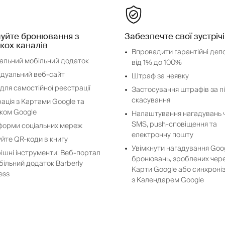
уйте бронювання з
Забезпечте свої зустрічі
кох каналів
Впровадити гарантійні деп
альний мобільний додаток
від 1% до 100%
ідуальний веб-сайт
Штраф за неявку
 для самостійної реєстрації
Застосування штрафів за п
скасування
рація з Картами Google та
ком Google
Налаштування нагадувань 
SMS, push-сповіщення та
форми соціальних мереж
електронну пошту
йте QR-коди в книгу
Увімкнути нагадування Goo
ішні інструменти: Веб-портал
бронювань, зроблених чер
більний додаток Barberly
Карти Google або синхроні
ess
з Календарем Google