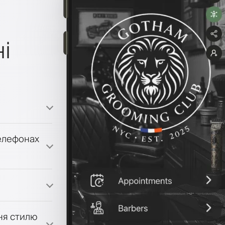
і
телефонах
ми лояльності
ня стилю