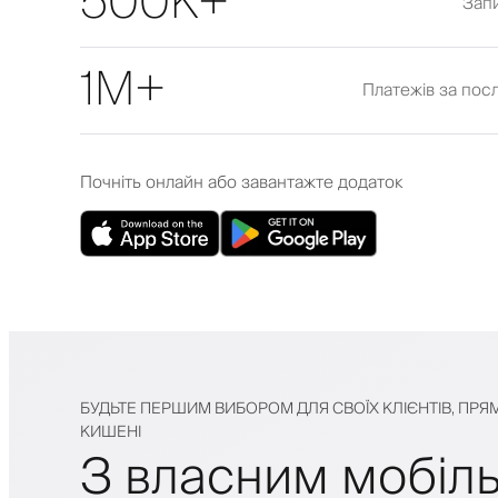
500K+
Зап
1M+
Платежів за посл
Почніть онлайн або завантажте додаток
БУДЬТЕ ПЕРШИМ ВИБОРОМ ДЛЯ СВОЇХ КЛІЄНТІВ, ПРЯМ
КИШЕНІ
З власним мобіл