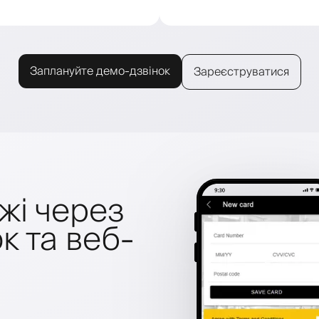
Заплануйте демо-дзвінок
Зареєструватися
жі через
к та веб-