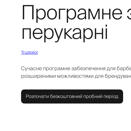
Програмне 
перукарні
Trustpilot
Сучасне програмне забезпечення для барб
розширеними можливостями для брендуван
Розпочати безкоштовний пробний період