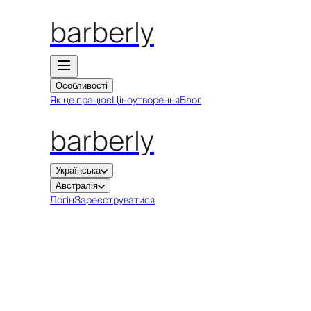
barberly
Особливості
Як це працює
Ціноутворення
Блог
barberly
Українська
Австралія
Логін
Зареєструватися