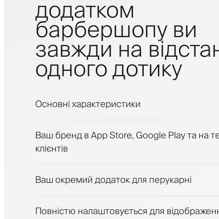
додатком
барбершопу ви
завжди на відстан
одного дотику
Основні характеристики
Запис на прийом та лист очікування
Ваш бренд в App Store, Google Play та на 
Платежі, застава
клієнтів
Продавати косметику
Залучайте клієнтів за допомогою програ
Push-, SMS- та email-сповіщення
Ваш окремий додаток для перукарні
Повністю налаштовується для відображен