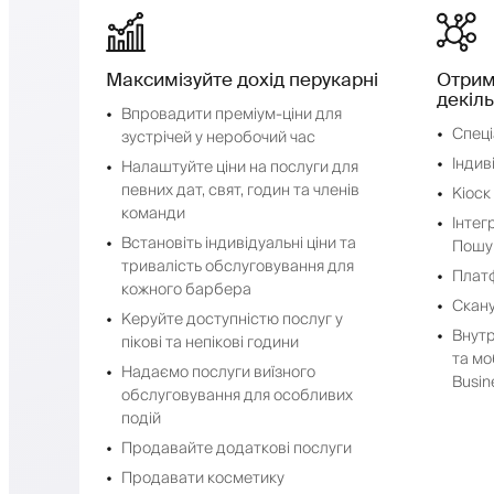
Максимізуйте дохід перукарні
Отрим
декіль
Впровадити преміум-ціни для
Спеці
зустрічей у неробочий час
Індив
Налаштуйте ціни на послуги для
певних дат, свят, годин та членів
Кіоск
команди
Інтег
Встановіть індивідуальні ціни та
Пошу
тривалість обслуговування для
Плат
кожного барбера
Скану
Керуйте доступністю послуг у
Внутр
пікові та непікові години
та мо
Надаємо послуги виїзного
Busin
обслуговування для особливих
подій
Продавайте додаткові послуги
Продавати косметику