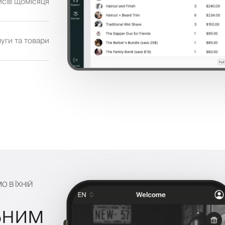
исів щомісяця
уги та товари
О В ЇХНІЙ
ьним