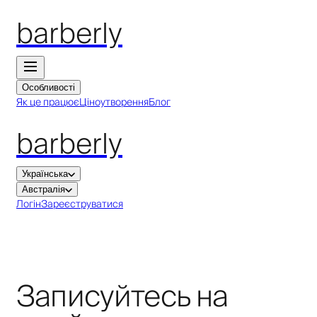
barberly
Особливості
Як це працює
Ціноутворення
Блог
barberly
Українська
Австралія
Логін
Зареєструватися
Записуйтесь на