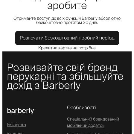
зробите
Отримайте доступ до всіх функцій Barberly абсолютно
безкоштовно протягом 30 днів.
Розпочати безкоштовний пробний період
Кредитна картка не потрібна
Розвивайте свій бренд
перукарні та збільшуйте
дохід з Barberly
Особливості
barberly
Спеціальний брендований
Instagram
мобільний додаток