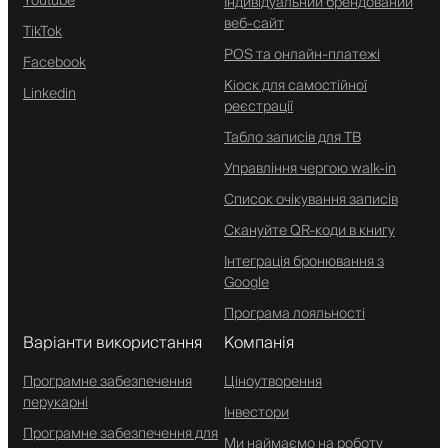
Youtube
Індивідуальний брендований
веб-сайт
TikTok
POS та онлайн-платежі
Facebook
Кіоск для самостійної
Linkedin
реєстрації
Табло записів для ТВ
Управління чергою walk-in
Список очікування записів
Скануйте QR-коди в книгу
Інтеграція бронювання з
Google
Програма лояльності
Варіанти використання
Компанія
Програмне забезпечення
Ціноутворення
перукарні
Інвестори
Програмне забезпечення для
Ми наймаємо на роботу