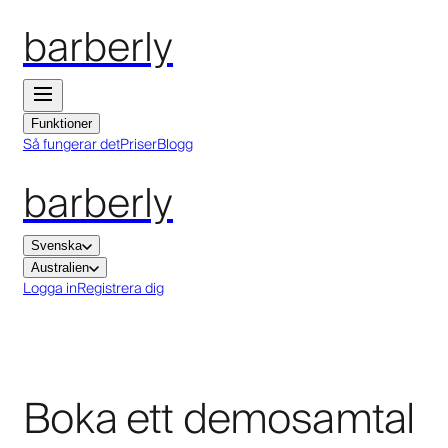
barberly
Funktioner
Så fungerar det
Priser
Blogg
barberly
Svenska
Australien
Logga in
Registrera dig
Boka ett demosamtal