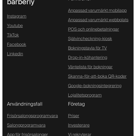
barberly
Anpassad varumärkt mobilapp
Instagram
Anpassad varumärkt webbplats
Youtube
POS och onlinebetalningar
TikTok
Självincheckning-kiosk
Facebook
Bokningstavla för TV
Linkedin
Drop-in-köhantering
Väntelista för bokningar
Skanna-för-att-boka QR-koder
Google-bokningsintegrering
Lojalitetsprogram
Användningsfall
Företag
Frisörsalongsprogramvara
Priser
Salongprogramvara
Investerare
App för frisörsalonger
Vi rekryterar