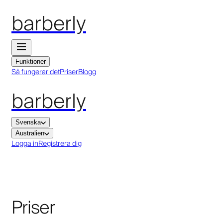
barberly
Funktioner
Så fungerar det
Priser
Blogg
barberly
Svenska
Australien
Logga in
Registrera dig
Priser