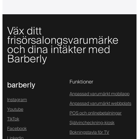
Väx ditt
frisörsalongsvarumärke
och dina intäkter med
Barberly
Funktioner
barberly
Anpassad varumärkt mobilapp
Instagram
Anpassad varumärkt webbplats
Youtube
POS och onlinebetalningar
TikTok
Självincheckning-kiosk
Facebook
Bokningstavla för TV
Linkedin