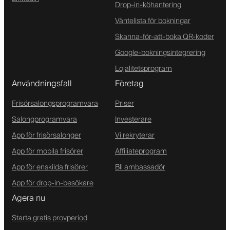
Drop-in-köhantering
Väntelista för bokningar
Skanna-för-att-boka QR-koder
Google-bokningsintegrering
Lojalitetsprogram
Användningsfall
Företag
Frisörsalongsprogramvara
Priser
Salongprogramvara
Investerare
App för frisörsalonger
Vi rekryterar
App för mobila frisörer
Affiliateprogram
App för enskilda frisörer
Bli ambassadör
App för drop-in-besökare
Agera nu
Starta gratis provperiod