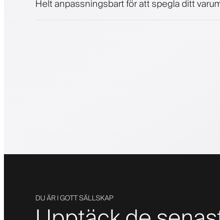
Helt anpassningsbart för att spegla ditt varum
DU ÄR I GOTT SÄLLSKAP
Upptäck de senas