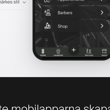
ärkes stil
te mobilapparna skapa