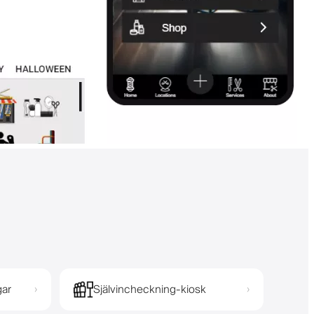
gar
Självincheckning-kiosk
›
›