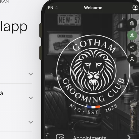
CKAN
ilapp
på