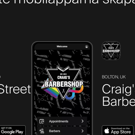
D
BOLTON, UK
Street
Craig
Barbe