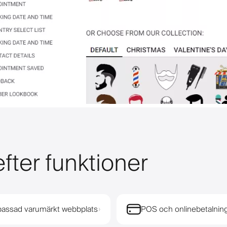
fter funktioner
assad varumärkt webbplats
POS och onlinebetalnin
›