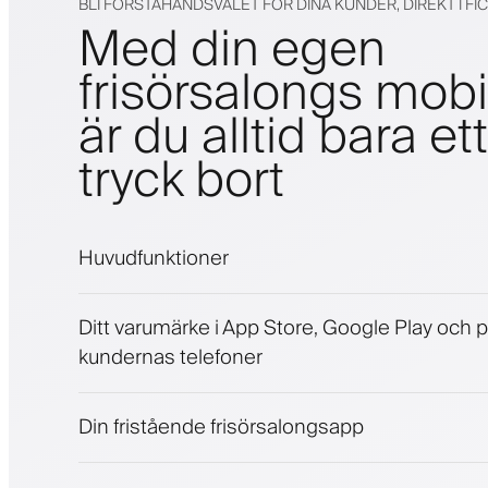
BLI FÖRSTAHANDSVALET FÖR DINA KUNDER, DIREKT I FI
Med din egen
frisörsalongs mob
är du alltid bara ett
tryck bort
Huvudfunktioner
Bokningar och väntelista
Ditt varumärke i App Store, Google Play och 
Betalningar, depositionsavgift
kundernas telefoner
Sälj skönhetsprodukter
Engagera kunder med ett lojalitetsprogram
Push-, SMS- och e-postaviseringar
Din fristående frisörsalongsapp