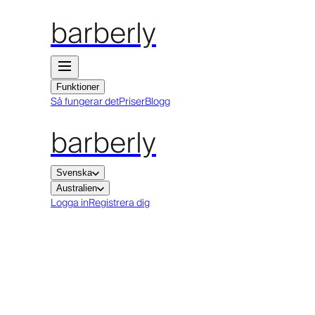
barberly
Funktioner
Så fungerar det
Priser
Blogg
barberly
Svenska
Australien
Logga in
Registrera dig