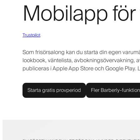
Mobilapp för 
Trustpilot
Som frisörsalong kan du starta din egen varumä
lookbook, väntelista, avbokningsövervakning, a
publiceras i Apple App Store och Google Play. Lä
Starta gratis provperiod
Fler Barberly-funktion