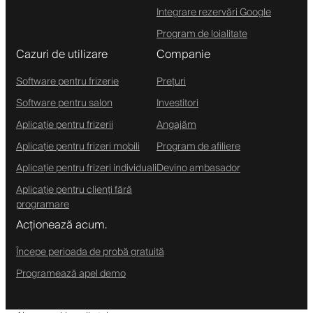
Integrare rezervări Google
Program de loialitate
Cazuri de utilizare
Companie
Software pentru frizerie
Prețuri
Software pentru salon
Investitori
Aplicație pentru frizerii
Angajăm
Aplicație pentru frizeri mobili
Program de afiliere
Aplicație pentru frizeri individuali
Devino ambasador
Aplicație pentru clienți fără
programare
Acționează acum.
Începe perioada de probă gratuită
Programează apel demo