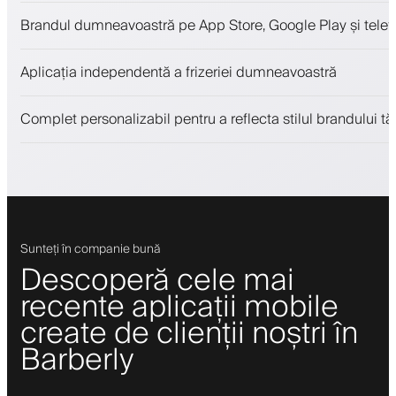
Programări și lista de așteptare
Brandul dumneavoastră pe App Store, Google Play și telefo
Plăți, depozit de securitate
Vinde produse de înfrumusețare
Aplicația independentă a frizeriei dumneavoastră
Implică clienții cu un program de loialitate
Notificări push, SMS și email
Complet personalizabil pentru a reflecta stilul brandului tă
Sunteți în companie bună
Descoperă cele mai
recente aplicații mobile
create de clienții noștri în
Barberly