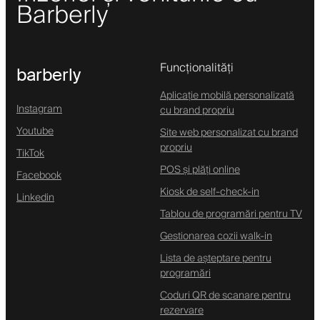
Barberly
Funcționalități
barberly
Aplicație mobilă personalizată
Instagram
cu brand propriu
Youtube
Site web personalizat cu brand
propriu
TikTok
POS și plăți online
Facebook
Kiosk de self-check-in
Linkedin
Tablou de programări pentru TV
Gestionarea cozii walk-in
Lista de așteptare pentru
programări
Coduri QR de scanare pentru
rezervare