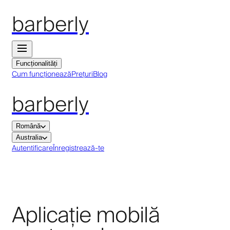
barberly
Funcționalități
Cum funcționează
Prețuri
Blog
barberly
Română
Australia
Autentificare
Înregistrează-te
Aplicație mobilă