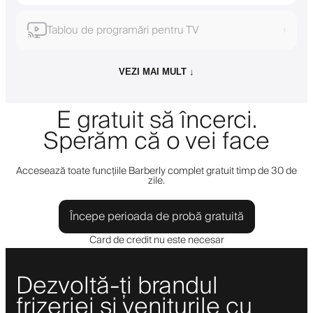
Tablou de programări pentru TV
›
VEZI MAI MULT ↓
E gratuit să încerci.
Sperăm că o vei face
Accesează toate funcțiile Barberly complet gratuit timp de 30 de
zile.
Începe perioada de probă gratuită
Card de credit nu este necesar
Dezvoltă-ți brandul
frizeriei și veniturile cu