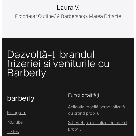
Laura V.
Proprietar Outline39 Barbershop, Marea Britanie
Dezvoltă-ți brandul
frizeriei și veniturile cu
Barberly
Funcționalități
barberly
Aplicație mobilă personalizată
Instagram
cu brand propriu
Youtube
Site web personalizat cu brand
propriu
TikTok