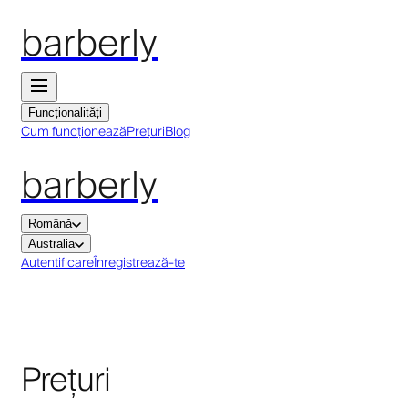
barberly
Funcționalități
Cum funcționează
Prețuri
Blog
barberly
Română
Australia
Autentificare
Înregistrează-te
Prețuri