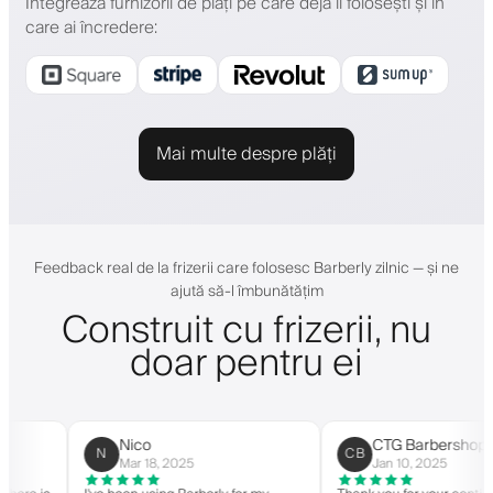
Integrează furnizorii de plăți pe care deja îi folosești și în
care ai încredere
:
Mai multe despre plăți
Feedback real de la frizerii care folosesc Barberly zilnic — și ne
ajută să-l îmbunătățim
Construit cu frizerii, nu
doar pentru ei
Nico
CTG Barbershop
N
CB
Mar 18, 2025
Jan 10, 2025