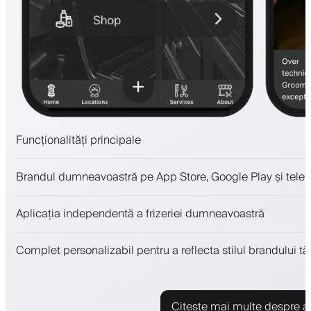
Funcționalități principale
Programări și lista de așteptare
Brandul dumneavoastră pe App Store, Google Play și telefo
Plăți, depozit de securitate
Vinde produse de înfrumusețare
Aplicația independentă a frizeriei dumneavoastră
Implică clienții cu un program de loialitate
Notificări push, SMS și email
Complet personalizabil pentru a reflecta stilul brandului tă
Citește mai multe despre ap