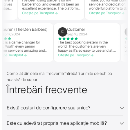
e is
I've been using Barberly for my
Thank you for your continued
ives
barbershop, and overall it's been an
service and dedication. You h
ge
excellent experience. The platform
wonderful platform to do busi
is easy to use, reliable, and has
with good spirit. Thank you fr
Citește pe Trustpilot →
Citește pe Trustpilot →
erly
streamlined my booking process.
CTG Barbershop.
w.
Anytime I've had questions, they've
tion
been quick to respond and very
Very
helpful.
Lauren (The Den Barbers)
Customer
L(
C
Feb 17, 2024
Sep 16, 2024
he app is a game changer for
The best booking system in the
arbers. Worth every penny.
world. The customers are very
ustomer service is amazing and
happy as it's so easy to use and at a
elps with everything or whatever
great price. Plus, you get your own
itește pe Trustpilot →
Citește pe Trustpilot →
hey need. Definitely recommend.
personalised app, which is good for
both Android and iOS. Love Barberly
and their staff. Great bunch of
people offering a great booking
Compilat din cele mai frecvente întrebări primite de echipa
system.
noastră de suport
Întrebări frecvente
Există costuri de configurare sau unice?
Este cu adevărat propria mea aplicație mobilă?