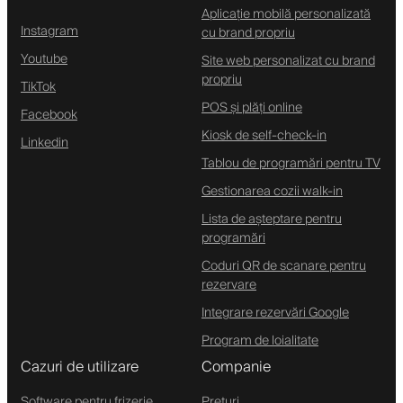
Aplicație mobilă personalizată
Instagram
cu brand propriu
Youtube
Site web personalizat cu brand
propriu
TikTok
POS și plăți online
Facebook
Kiosk de self-check-in
Linkedin
Tablou de programări pentru TV
Gestionarea cozii walk-in
Lista de așteptare pentru
programări
Coduri QR de scanare pentru
rezervare
Integrare rezervări Google
Program de loialitate
Cazuri de utilizare
Companie
Software pentru frizerie
Prețuri