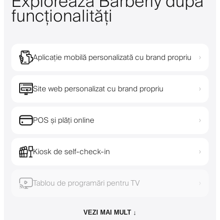
Explorează Barberly după
funcționalități
Aplicație mobilă personalizată cu brand propriu
›
Site web personalizat cu brand propriu
›
POS și plăți online
›
Kiosk de self-check-in
›
Tablou de programări pentru TV
›
VEZI MAI MULT ↓