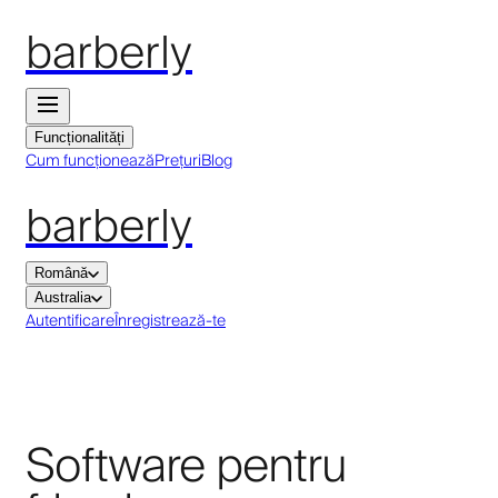
barberly
Funcționalități
Cum funcționează
Prețuri
Blog
barberly
Română
Australia
Autentificare
Înregistrează-te
Software pentru