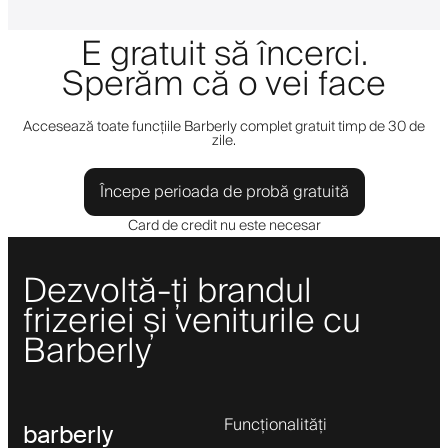
E gratuit să încerci.
Sperăm că o vei face
Accesează toate funcțiile Barberly complet gratuit timp de 30 de
zile.
Începe perioada de probă gratuită
Card de credit nu este necesar
Dezvoltă-ți brandul
frizeriei și veniturile cu
Barberly
Funcționalități
barberly