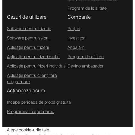
Program de loialitate
Cazuri de utilizare
Companie
Software pentru frizerie
Prețuri
Software pentru salon
Investitori
Aplicație pentru frizerii
Angajăm
Aplicație pentru frizeri mobili
Program de afiliere
Aplicație pentru frizeri individuali
Devino ambasador
Aplicație pentru clienți fără
programare
Acționează acum.
Începe perioada de probă gratuită
Programează apel demo
Alege cookie-urile tale