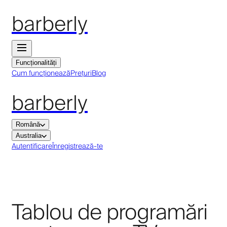
barberly
Funcționalități
Cum funcționează
Prețuri
Blog
barberly
Română
Australia
Autentificare
Înregistrează-te
Tablou de programări