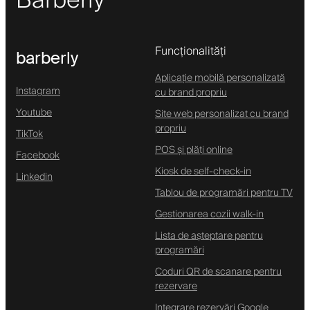
Barberly
Funcționalități
barberly
Aplicație mobilă personalizată
Instagram
cu brand propriu
Youtube
Site web personalizat cu brand
propriu
TikTok
POS și plăți online
Facebook
Kiosk de self-check-in
Linkedin
Tablou de programări pentru TV
Gestionarea cozii walk-in
Lista de așteptare pentru
programări
Coduri QR de scanare pentru
rezervare
Integrare rezervări Google