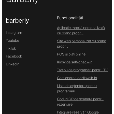
Funcționalități
barberly
Aplicație mobilă personalizată
Instagram
cu brand propriu
Youtube
Site web personalizat cu brand
propriu
TikTok
POS și plăți online
Facebook
Kiosk de self-check-in
Linkedin
Tablou de programări pentru TV
Gestionarea cozii walk-in
Lista de așteptare pentru
programări
Coduri QR de scanare pentru
rezervare
Integrare rezervări Google