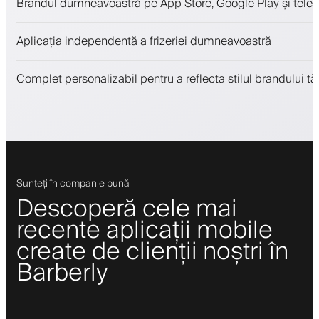
Brandul dumneavoastră pe App Store, Google Play și telefo
Plăți, depozit de securitate
Vinde produse de înfrumusețare
Aplicația independentă a frizeriei dumneavoastră
Implică clienții cu un program de loialitate
Notificări push, SMS și email
Complet personalizabil pentru a reflecta stilul brandului tă
Sunteți în companie bună
Descoperă cele mai
recente aplicații mobile
create de clienții noștri în
Barberly