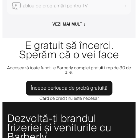
Tablou de programări pentru TV
›
VEZI MAI MULT ↓
E gratuit să încerci.
Sperăm că o vei face
Accesează toate funcțiile Barberly complet gratuit timp de 30 de
zile.
Începe perioada de probă gratuită
Card de credit nu este necesar
Dezvoltă-ți brandul
frizeriei și veniturile cu
Barberly