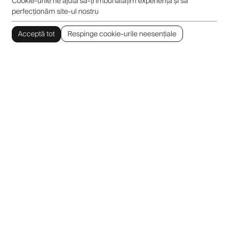
Cookie-urile ne ajută să-ți îmbunătățim experiența și să
perfecționăm site-ul nostru
Acceptă tot
Respinge cookie-urile neesențiale