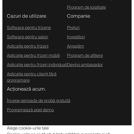
Program de loialitate
Cazuri de utilizare
Companie
Software pentru frizerie
Prețuri
Software pentru salon
Investitori
Aplicație pentru frizerii
Angajăm
Aplicație pentru frizeri mobili
Program de afiliere
Aplicație pentru frizeri individuali
Devino ambasador
Aplicație pentru clienți fără
programare
Acționează acum.
Începe perioada de probă gratuită
Programează apel demo
Alege cookie-urile tale