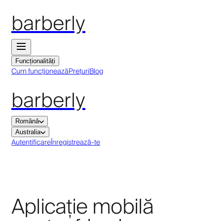
barberly
Funcționalități
Cum funcționează
Prețuri
Blog
barberly
Română
Australia
Autentificare
Înregistrează-te
Aplicație mobilă