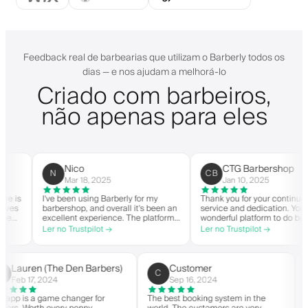
Feedback real de barbearias que utilizam o Barberly todos os
dias — e nos ajudam a melhorá-lo
Criado com barbeiros,
não apenas para eles
Nico
CTG Barbershop
N
CB
Mar 18, 2025
Jan 10, 2025
is
I've been using Barberly for my
Thank you for your continued
es
barbershop, and overall it's been an
service and dedication. You hav
excellent experience. The platform
wonderful platform to do busine
is easy to use, reliable, and has
with good spirit. Thank you from
Ler no Trustpilot →
Ler no Trustpilot →
ly
streamlined my booking process.
CTG Barbershop.
Anytime I've had questions, they've
on
been quick to respond and very
ry
helpful.
Lauren (The Den Barbers)
Customer
L(
C
Feb 17, 2024
Sep 16, 2024
The app is a game changer for
The best booking system in the