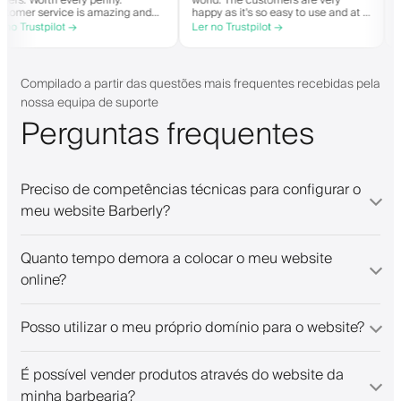
barbers. Worth every penny.
world. The customers are very
Customer service is amazing and
happy as it's so easy to use and at a
helps with everything or whatever
great price. Plus, you get your own
Ler no Trustpilot →
Ler no Trustpilot →
they need. Definitely recommend.
personalised app, which is good for
both Android and iOS. Love Barberly
and their staff. Great bunch of
people offering a great booking
Compilado a partir das questões mais frequentes recebidas pela
system.
nossa equipa de suporte
Perguntas frequentes
Preciso de competências técnicas para configurar o
meu website Barberly?
Quanto tempo demora a colocar o meu website
online?
Posso utilizar o meu próprio domínio para o website?
É possível vender produtos através do website da
minha barbearia?