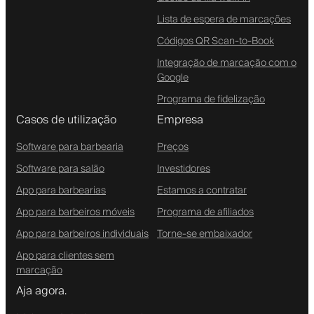
Lista de espera de marcações
Códigos QR Scan-to-Book
Integração de marcação com o
Google
Programa de fidelização
Casos de utilização
Empresa
Software para barbearia
Preços
Software para salão
Investidores
App para barbearias
Estamos a contratar
App para barbeiros móveis
Programa de afiliados
App para barbeiros individuais
Torne-se embaixador
App para clientes sem
marcação
Aja agora.