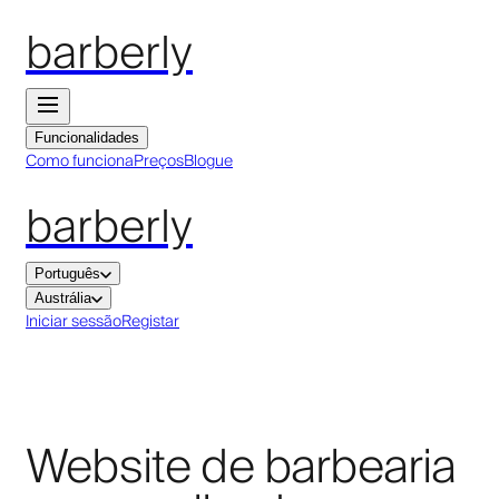
barberly
Funcionalidades
Como funciona
Preços
Blogue
barberly
Português
Austrália
Iniciar sessão
Registar
Website de barbearia