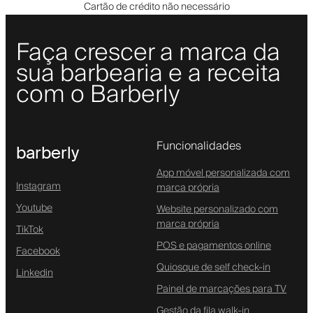
Cartão de crédito não necessário
Faça crescer a marca da
sua barbearia e a receita
com o Barberly
Funcionalidades
barberly
App móvel personalizada com
Instagram
marca própria
Youtube
Website personalizado com
marca própria
TikTok
POS e pagamentos online
Facebook
Quiosque de self check-in
Linkedin
Painel de marcações para TV
Gestão da fila walk-in