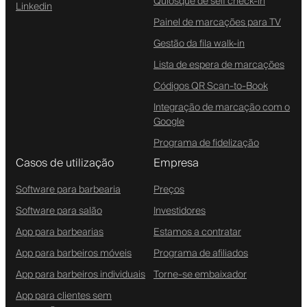
Quiosque de self check-in
Linkedin
Painel de marcações para TV
Gestão da fila walk-in
Lista de espera de marcações
Códigos QR Scan-to-Book
Integração de marcação com o
Google
Programa de fidelização
Casos de utilização
Empresa
Software para barbearia
Preços
Software para salão
Investidores
App para barbearias
Estamos a contratar
App para barbeiros móveis
Programa de afiliados
App para barbeiros individuais
Torne-se embaixador
App para clientes sem