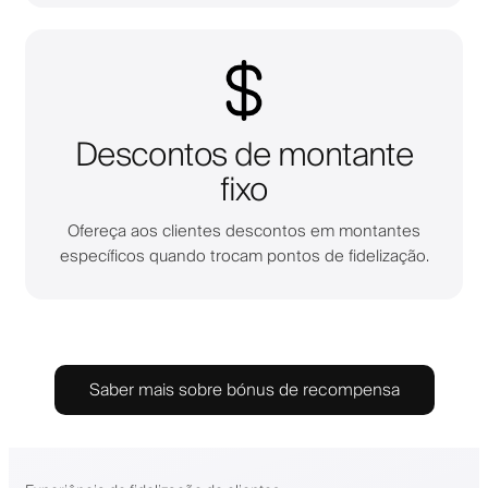
Descontos de montante
fixo
Ofereça aos clientes descontos em montantes
específicos quando trocam pontos de fidelização.
Saber mais sobre bónus de recompensa