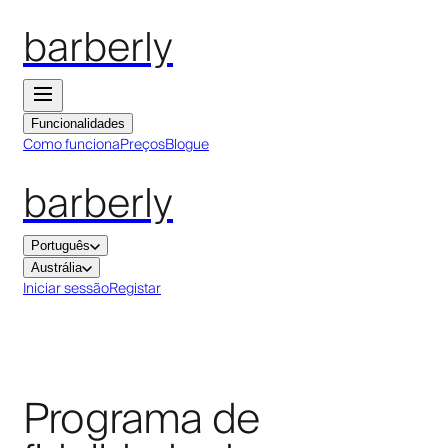
barberly
Funcionalidades
Como funciona
Preços
Blogue
barberly
Português
Austrália
Iniciar sessão
Registar
Programa de