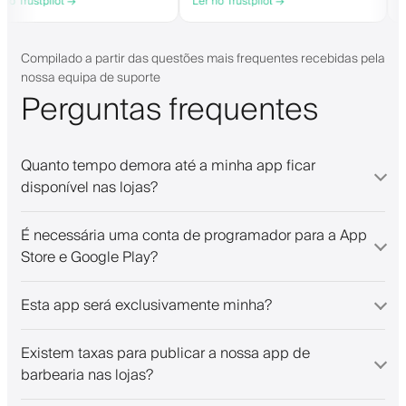
Ler no Trustpilot →
Ler no Trustpilot →
they need. Definitely recommend.
personalised app, which is good for
both Android and iOS. Love Barberl
and their staff. Great bunch of
people offering a great booking
Compilado a partir das questões mais frequentes recebidas pela
system.
nossa equipa de suporte
Perguntas frequentes
Quanto tempo demora até a minha app ficar
disponível nas lojas?
É necessária uma conta de programador para a App
Store e Google Play?
Esta app será exclusivamente minha?
Existem taxas para publicar a nossa app de
barbearia nas lojas?