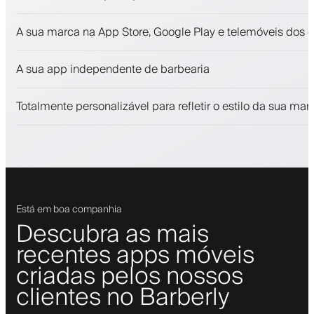
Marcações e lista de espera
A sua marca na App Store, Google Play e telemóveis dos c
Pagamentos, caução
Venda produtos de beleza
A sua app independente de barbearia
Fidelize clientes com um programa de fidelização
Notificações push, SMS e e-mail
Totalmente personalizável para refletir o estilo da sua mar
Está em boa companhia
Descubra as mais
recentes apps móveis
criadas pelos nossos
clientes no Barberly