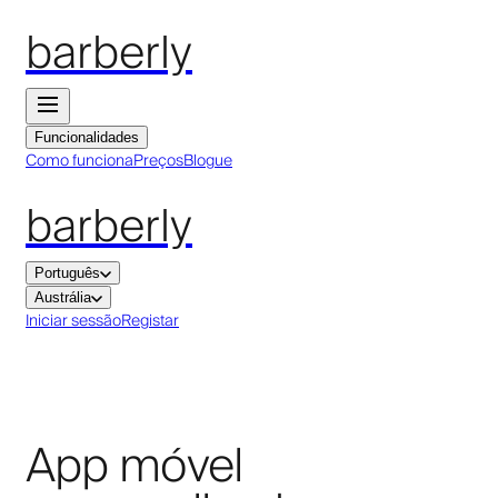
barberly
Funcionalidades
Como funciona
Preços
Blogue
barberly
Português
Austrália
Iniciar sessão
Registar
App móvel