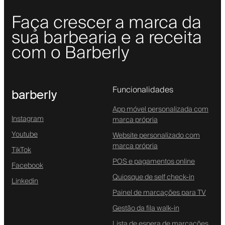
Faça crescer a marca da
sua barbearia e a receita
com o Barberly
Funcionalidades
barberly
App móvel personalizada com
Instagram
marca própria
Youtube
Website personalizado com
marca própria
TikTok
POS e pagamentos online
Facebook
Quiosque de self check-in
Linkedin
Painel de marcações para TV
Gestão da fila walk-in
Lista de espera de marcações