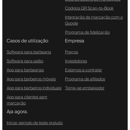
Códigos QR Scan-to-Book
Integração de marcação com o
Google
Programa de fidelização
Casos de utilização
Empresa
Software para barbearia
Preços
Software para salão
Investidores
App para barbearias
Estamos a contratar
App para barbeiros móveis
Programa de afiliados
App para barbeiros individuais
Torne-se embaixador
App para clientes sem
marcação
Aja agora.
Iniciar período de teste gratuito