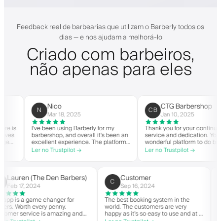
Feedback real de barbearias que utilizam o Barberly todos os
dias — e nos ajudam a melhorá-lo
Criado com barbeiros,
não apenas para eles
Nico
CTG Barbershop
N
CB
Mar 18, 2025
Jan 10, 2025
I've been using Barberly for my
Thank you for your continued
barbershop, and overall it's been an
service and dedication. You have a
excellent experience. The platform
wonderful platform to do business
is easy to use, reliable, and has
with good spirit. Thank you from
Ler no Trustpilot →
Ler no Trustpilot →
streamlined my booking process.
CTG Barbershop.
Anytime I've had questions, they've
been quick to respond and very
helpful.
Lauren (The Den Barbers)
Customer
L(
C
Feb 17, 2024
Sep 16, 2024
The app is a game changer for
The best booking system in the
barbers. Worth every penny.
world. The customers are very
Customer service is amazing and
happy as it's so easy to use and at 
helps with everything or whatever
great price. Plus, you get your own