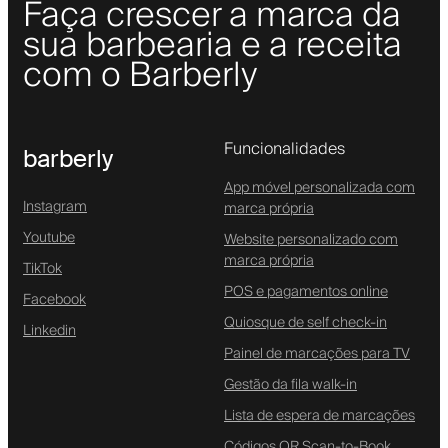
Faça crescer a marca da
sua barbearia e a receita
com o Barberly
Funcionalidades
barberly
App móvel personalizada com
Instagram
marca própria
Youtube
Website personalizado com
marca própria
TikTok
POS e pagamentos online
Facebook
Quiosque de self check-in
Linkedin
Painel de marcações para TV
Gestão da fila walk-in
Lista de espera de marcações
Códigos QR Scan-to-Book