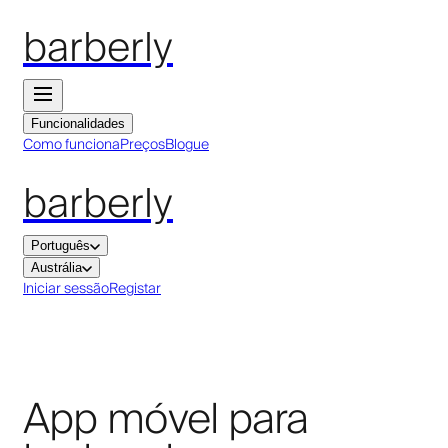
barberly
Funcionalidades
Como funciona
Preços
Blogue
barberly
Português
Austrália
Iniciar sessão
Registar
App móvel para