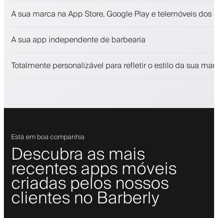
Marcações e lista de espera
A sua marca na App Store, Google Play e telemóveis dos c
Pagamentos, caução
Venda produtos de beleza
A sua app independente de barbearia
Fidelize clientes com um programa de fidelização
Notificações push, SMS e e-mail
Totalmente personalizável para refletir o estilo da sua mar
Está em boa companhia
Descubra as mais
recentes apps móveis
criadas pelos nossos
clientes no Barberly