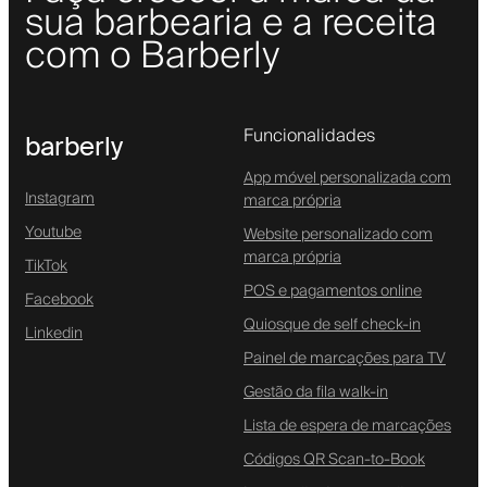
sua barbearia e a receita
com o Barberly
Funcionalidades
barberly
App móvel personalizada com
Instagram
marca própria
Youtube
Website personalizado com
marca própria
TikTok
POS e pagamentos online
Facebook
Quiosque de self check-in
Linkedin
Painel de marcações para TV
Gestão da fila walk-in
Lista de espera de marcações
Códigos QR Scan-to-Book