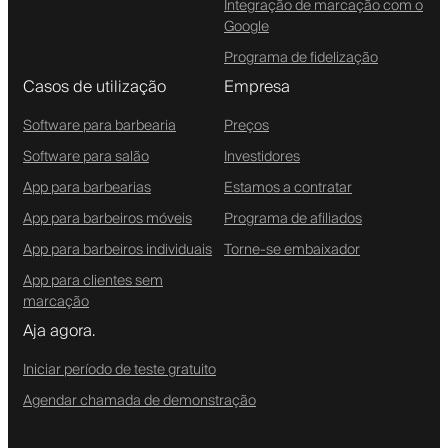
Integração de marcação com o
Google
Programa de fidelização
Casos de utilização
Empresa
Software para barbearia
Preços
Software para salão
Investidores
App para barbearias
Estamos a contratar
App para barbeiros móveis
Programa de afiliados
App para barbeiros individuais
Torne-se embaixador
App para clientes sem
marcação
Aja agora.
Iniciar período de teste gratuito
Agendar chamada de demonstração