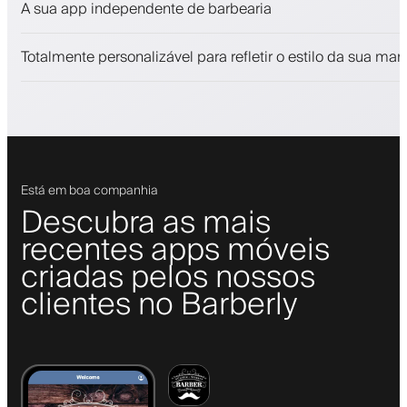
A sua app independente de barbearia
Fidelize clientes com um programa de fidelização
Notificações push, SMS e e-mail
Totalmente personalizável para refletir o estilo da sua mar
Está em boa companhia
Descubra as mais
recentes apps móveis
criadas pelos nossos
clientes no Barberly