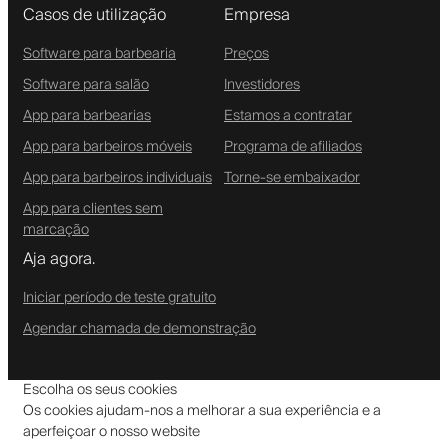
Casos de utilização
Empresa
Software para barbearia
Preços
Software para salão
Investidores
App para barbearias
Estamos a contratar
App para barbeiros móveis
Programa de afiliados
App para barbeiros individuais
Torne-se embaixador
App para clientes sem
marcação
Aja agora.
Iniciar período de teste gratuito
Agendar chamada de demonstração
Escolha os seus cookies
Os cookies ajudam-nos a melhorar a sua experiência e a
aperfeiçoar o nosso website