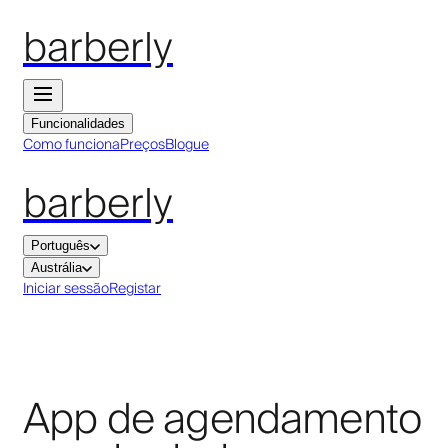
barberly
Funcionalidades
Como funciona
Preços
Blogue
barberly
Português
Austrália
Iniciar sessão
Registar
App de agendamento