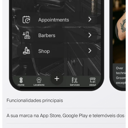
Funcionalidades principais
Marcações e lista de espera
A sua marca na App Store, Google Play e telemóveis dos c
Pagamentos, caução
Venda produtos de beleza