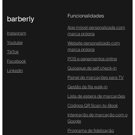
Funcionalidades
barberly
App móvel personalizada com
Instagram
marca própria
Youtube
Website personalizado com
marca própria
TikTok
POS e pagamentos online
Facebook
Quiosque de self check-in
Linkedin
Painel de marcações para TV
Gestão da fila walk-in
Lista de espera de marcações
Códigos QR Scan-to-Book
Integração de marcação com o
Google
Programa de fidelização