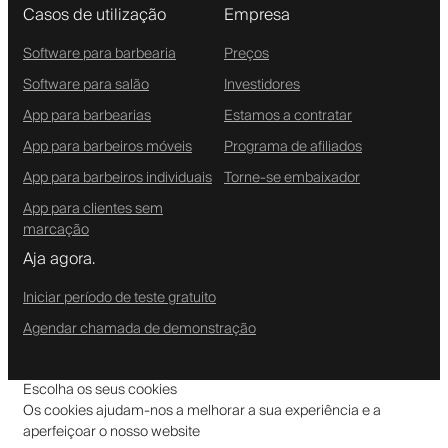
Casos de utilização
Empresa
Software para barbearia
Preços
Software para salão
Investidores
App para barbearias
Estamos a contratar
App para barbeiros móveis
Programa de afiliados
App para barbeiros individuais
Torne-se embaixador
App para clientes sem
marcação
Aja agora.
Iniciar período de teste gratuito
Agendar chamada de demonstração
Escolha os seus cookies
Os cookies ajudam-nos a melhorar a sua experiência e a
aperfeiçoar o nosso website