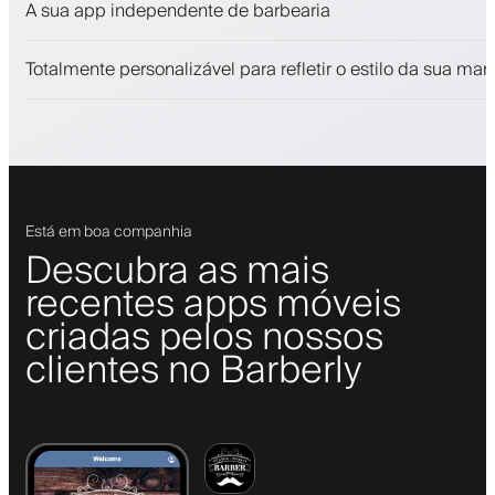
A sua app independente de barbearia
Fidelize clientes com um programa de fidelização
Notificações push, SMS e e-mail
Totalmente personalizável para refletir o estilo da sua mar
Está em boa companhia
Descubra as mais
recentes apps móveis
criadas pelos nossos
clientes no Barberly