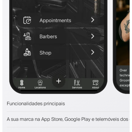
Funcionalidades principais
Marcações e lista de espera
A sua marca na App Store, Google Play e telemóveis dos c
Pagamentos, caução
Venda produtos de beleza