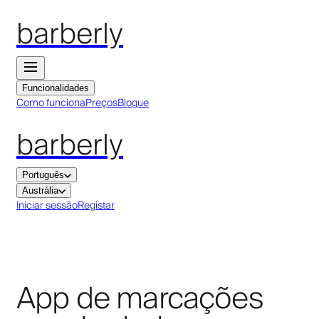
barberly
Funcionalidades
Como funciona
Preços
Blogue
barberly
Português
Austrália
Iniciar sessão
Registar
App de marcações