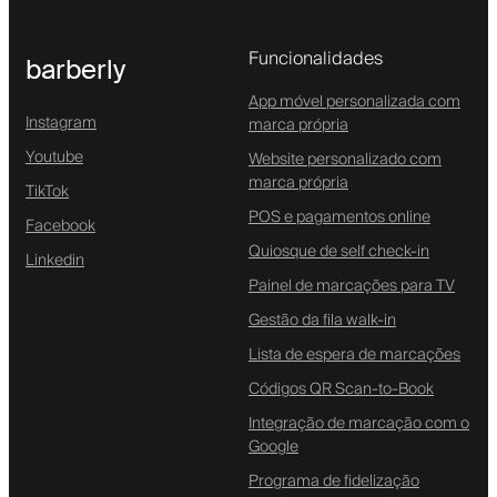
Funcionalidades
barberly
App móvel personalizada com
Instagram
marca própria
Youtube
Website personalizado com
marca própria
TikTok
POS e pagamentos online
Facebook
Quiosque de self check-in
Linkedin
Painel de marcações para TV
Gestão da fila walk-in
Lista de espera de marcações
Códigos QR Scan-to-Book
Integração de marcação com o
Google
Programa de fidelização