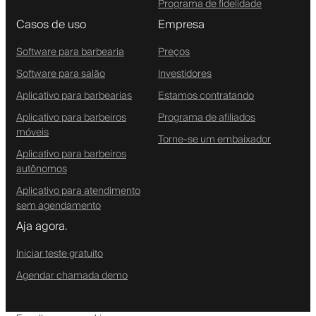
Programa de fidelidade
Casos de uso
Empresa
Software para barbearia
Preços
Software para salão
Investidores
Aplicativo para barbearias
Estamos contratando
Aplicativo para barbeiros
Programa de afiliados
móveis
Torne-se um embaixador
Aplicativo para barbeiros
autônomos
Aplicativo para atendimento
sem agendamento
Aja agora.
Iniciar teste gratuito
Agendar chamada demo