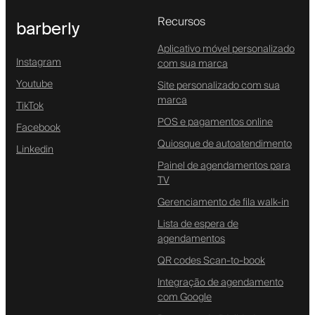
Recursos
barberly
Aplicativo móvel personalizado
Instagram
com sua marca
Youtube
Site personalizado com sua
marca
TikTok
POS e pagamentos online
Facebook
Quiosque de autoatendimento
Linkedin
Painel de agendamentos para
TV
Gerenciamento de fila walk-in
Lista de espera de
agendamentos
QR codes Scan-to-book
Integração de agendamento
com Google