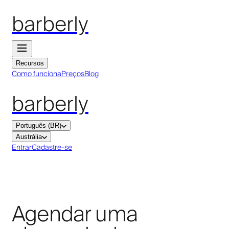
barberly
Recursos
Como funciona
Preços
Blog
barberly
Português (BR)
Austrália
Entrar
Cadastre-se
Agendar uma