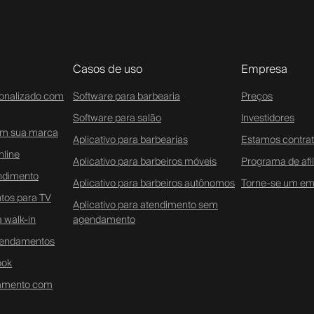
Casos de uso
Empresa
sonalizado com
Software para barbearia
Preços
Software para salão
Investidores
com sua marca
Aplicativo para barbearias
Estamos contra
line
Aplicativo para barbeiros móveis
Programa de afi
ndimento
Aplicativo para barbeiros autônomos
Torne-se um em
tos para TV
Aplicativo para atendimento sem
 walk-in
agendamento
agendamentos
ook
damento com