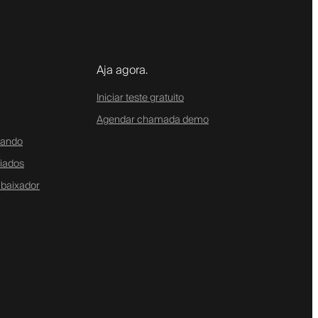
Aja agora.
Iniciar teste gratuito
Agendar chamada demo
tando
liados
baixador