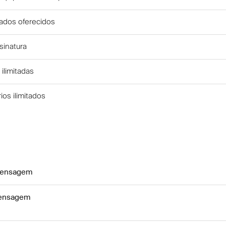
itados oferecidos
sinatura
 ilimitadas
rios ilimitados
mensagem
ensagem