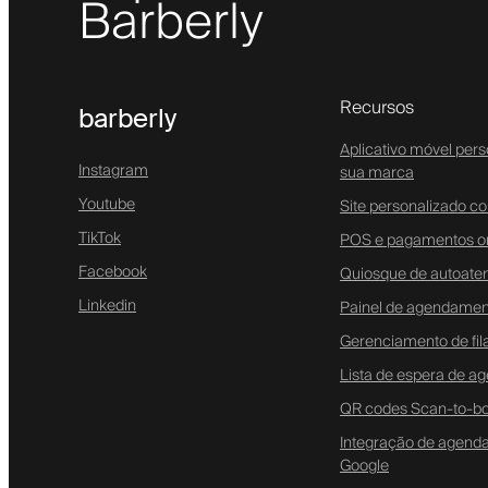
Barberly
Recursos
barberly
Aplicativo móvel per
Instagram
sua marca
Youtube
Site personalizado 
TikTok
POS e pagamentos on
Facebook
Quiosque de autoate
Linkedin
Painel de agendamen
Gerenciamento de fila
Lista de espera de 
QR codes Scan-to-b
Integração de agen
Google