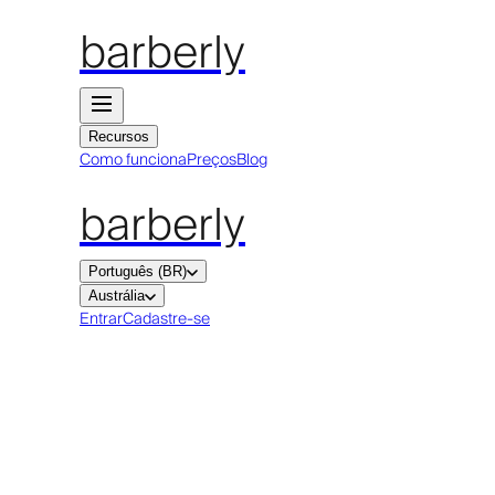
barberly
Recursos
Como funciona
Preços
Blog
barberly
Português (BR)
Austrália
Entrar
Cadastre-se