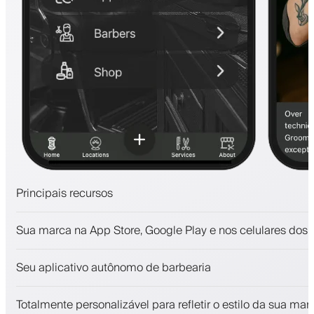
Principais recursos
Agendamentos e lista de espera
Sua marca na App Store, Google Play e nos celulares dos c
Pagamentos, depósito caução
Venda produtos de beleza
Seu aplicativo autônomo de barbearia
Envolva clientes com um programa de fidelidade
Notificações push, SMS e email
Totalmente personalizável para refletir o estilo da sua mar