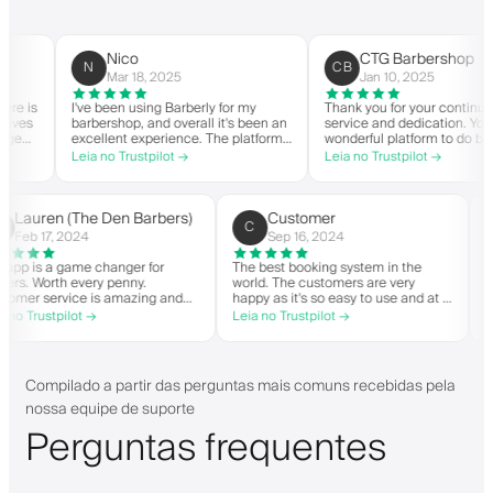
Nico
CTG Barbershop
N
CB
Mar 18, 2025
Jan 10, 2025
is
I've been using Barberly for my
Thank you for your continued
es
barbershop, and overall it's been an
service and dedication. You hav
excellent experience. The platform
wonderful platform to do busine
is easy to use, reliable, and has
with good spirit. Thank you from
Leia no Trustpilot →
Leia no Trustpilot →
ly
streamlined my booking process.
CTG Barbershop.
Anytime I've had questions, they've
on
been quick to respond and very
ry
helpful.
Lauren (The Den Barbers)
Customer
L(
C
Feb 17, 2024
Sep 16, 2024
The app is a game changer for
The best booking system in the
barbers. Worth every penny.
world. The customers are very
Customer service is amazing and
happy as it's so easy to use and at a
helps with everything or whatever
great price. Plus, you get your own
Leia no Trustpilot →
Leia no Trustpilot →
they need. Definitely recommend.
personalised app, which is good for
both Android and iOS. Love Barberly
and their staff. Great bunch of
people offering a great booking
Compilado a partir das perguntas mais comuns recebidas pela
system.
nossa equipe de suporte
Perguntas frequentes