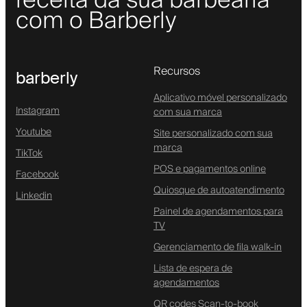
receita da sua barbearia
com o Barberly
Recursos
barberly
Aplicativo móvel personalizado
Instagram
com sua marca
Youtube
Site personalizado com sua
marca
TikTok
POS e pagamentos online
Facebook
Quiosque de autoatendimento
Linkedin
Painel de agendamentos para
TV
Gerenciamento de fila walk-in
Lista de espera de
agendamentos
QR codes Scan-to-book