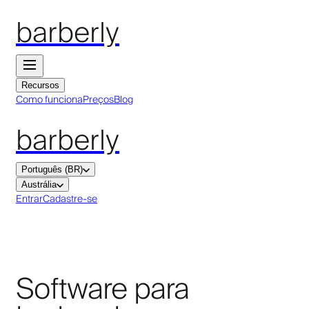
barberly
Recursos
Como funciona
Preços
Blog
barberly
Português (BR)
Austrália
Entrar
Cadastre-se
Software para