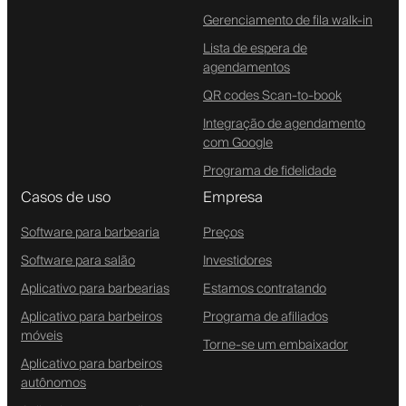
Gerenciamento de fila walk-in
Lista de espera de
agendamentos
QR codes Scan-to-book
Integração de agendamento
com Google
Programa de fidelidade
Casos de uso
Empresa
Software para barbearia
Preços
Software para salão
Investidores
Aplicativo para barbearias
Estamos contratando
Aplicativo para barbeiros
Programa de afiliados
móveis
Torne-se um embaixador
Aplicativo para barbeiros
autônomos