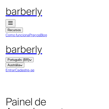
barberly
Recursos
Como funciona
Preços
Blog
barberly
Português (BR)
Austrália
Entrar
Cadastre-se
Painel de