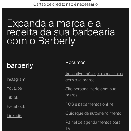
Cartão de crédito não é necessário
Expanda a marca e a
receita da sua barbearia
com o Barberly
Recursos
barberly
Aplicativo móvel personalizado
Instagram
com sua marca
Youtube
Site personalizado com sua
marca
TikTok
POS e pagamentos online
Facebook
Quiosque de autoatendimento
Linkedin
Painel de agendamentos para
TV