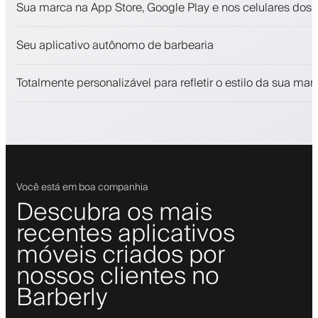
Sua marca na App Store, Google Play e nos celulares dos c
Pagamentos, depósito caução
Venda produtos de beleza
Seu aplicativo autônomo de barbearia
Envolva clientes com um programa de fidelidade
Notificações push, SMS e email
Totalmente personalizável para refletir o estilo da sua mar
Você está em boa companhia
Descubra os mais
recentes aplicativos
móveis criados por
nossos clientes no
Barberly