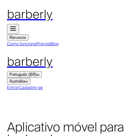
barberly
Recursos
Como funciona
Preços
Blog
barberly
Português (BR)
Austrália
Entrar
Cadastre-se
Aplicativo móvel para