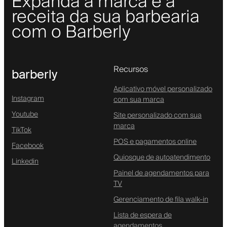
Expanda a marca e a
receita da sua barbearia
com o Barberly
Recursos
barberly
Aplicativo móvel personalizado
Instagram
com sua marca
Youtube
Site personalizado com sua
marca
TikTok
POS e pagamentos online
Facebook
Quiosque de autoatendimento
Linkedin
Painel de agendamentos para
TV
Gerenciamento de fila walk-in
Lista de espera de
agendamentos